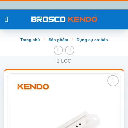
Chuyển
đến
nội
dung
Trang chủ
/
Sản phẩm
/
Dụng cụ cơ bản
LỌC
Add to
wishlist