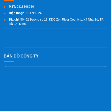
MST:
0318368236
Điện thoại:
0911 999 248
Địa chỉ:
50–52 Đường số 13, KDC Zeit River County 1, Xã Nhà Bè, TP.
Hồ Chí Minh
BẢN ĐỒ CÔNG TY