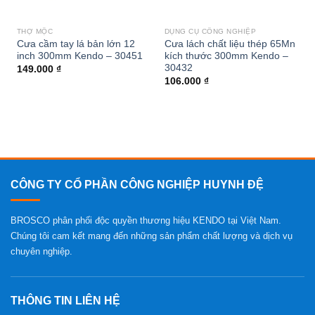
THỢ MỘC
DỤNG CỤ CÔNG NGHIỆP
Cưa cầm tay lá bản lớn 12
Cưa lách chất liệu thép 65Mn
inch 300mm Kendo – 30451
kích thước 300mm Kendo –
30432
149.000
₫
106.000
₫
CÔNG TY CỔ PHẦN CÔNG NGHIỆP HUYNH ĐỆ
BROSCO phân phối độc quyền thương hiệu KENDO tại Việt Nam.
Chúng tôi cam kết mang đến những sản phẩm chất lượng và dịch vụ
chuyên nghiệp.