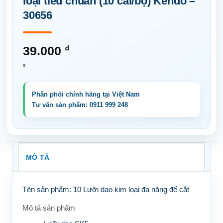
loại tiêu chuẩn (10 cái/bộ) Kendo –
30656
39.000
₫
MÔ TẢ
Tên sản phẩm:
10 Lưỡi dao kim loại đa năng để cắt
Mô tả sản phẩm