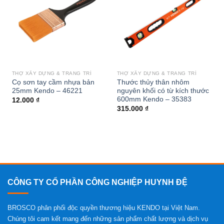
wishlist
wishlist
THỢ XÂY DỰNG & TRANG TRÍ
THỢ XÂY DỰNG & TRANG TRÍ
Cọ sơn tay cầm nhựa bản
Thước thủy thân nhôm
25mm Kendo – 46221
nguyên khối có từ kích thước
600mm Kendo – 35383
12.000
₫
315.000
₫
CÔNG TY CỔ PHẦN CÔNG NGHIỆP HUYNH ĐỆ
BROSCO phân phối độc quyền thương hiệu KENDO tại Việt Nam.
Chúng tôi cam kết mang đến những sản phẩm chất lượng và dịch vụ