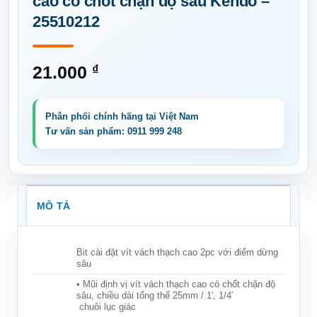
cao có chốt chặn độ sâu Kendo –
25510212
21.000
₫
MÔ TẢ
Bit cài đặt vít vách thạch cao 2pc với điểm dừng
sâu
• Mũi định vị vít vách thạch cao có chốt chặn độ
sâu, chiều dài tổng thể 25mm / 1′, 1/4′
chuôi lục giác