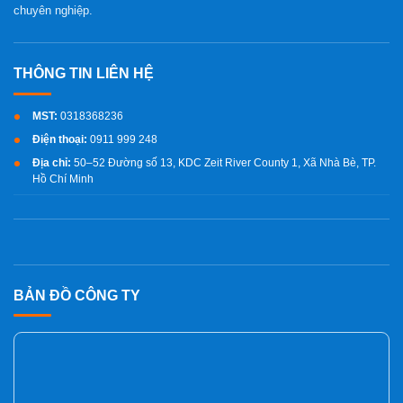
chuyên nghiệp.
MST:
0318368236
Điện thoại:
0911 999 248
Địa chỉ:
50–52 Đường số 13, KDC Zeit River County 1, Xã Nhà Bè, TP.
Hồ Chí Minh
BẢN ĐỒ CÔNG TY