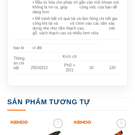
• Đầu từ hóa cho phép vít gắn vào mũi khoan mà
không bị rơi ra, giúp công việc của bạn dễ
dàng hơn
• Để tránh bắt vít quá tải và làm hỏng chi tiết gia
công khi lái và vít chìm vào các tấm xây
dựng nhẹ như tấm thạch cao, ván
gỗ, vách thạch cao và nhiều hơn nữa
bao bì
vỉ đôi
Kích cỡ
Thông
tin chi
PH2 ×
25510212
10
120
tiết
25/1′
SẢN PHẨM TƯƠNG TỰ
Add to
Add to