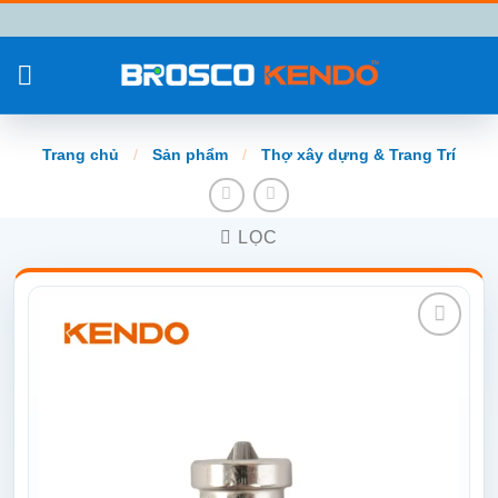
Chuyển
đến
nội
dung
Trang chủ
/
Sản phẩm
/
Thợ xây dựng & Trang Trí
LỌC
Add to
wishlist