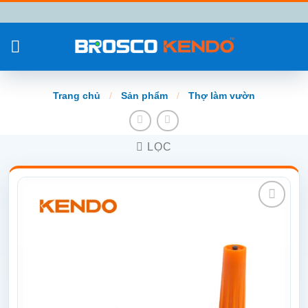
Chuyển
đến
nội
dung
Trang chủ
/
Sản phẩm
/
Thợ làm vườn
LỌC
Add to
wishlist