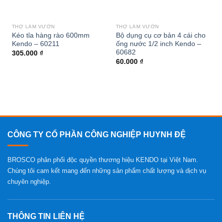
THỢ LÀM VƯỜN
THỢ LÀM VƯỜN
Kéo tỉa hàng rào 600mm
Bộ dụng cụ cơ bản 4 cái cho
Kendo – 60211
ống nước 1/2 inch Kendo –
60682
305.000
₫
60.000
₫
CÔNG TY CỔ PHẦN CÔNG NGHIỆP HUYNH ĐỆ
BROSCO phân phối độc quyền thương hiệu KENDO tại Việt Nam.
Chúng tôi cam kết mang đến những sản phẩm chất lượng và dịch vụ
chuyên nghiệp.