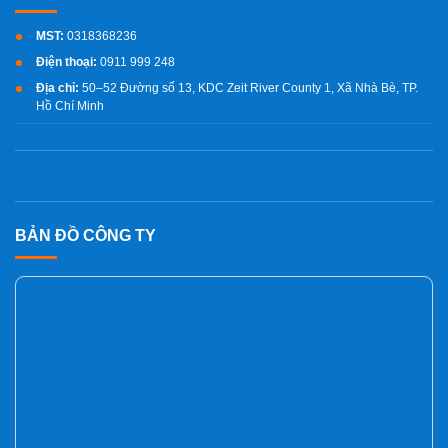
MST:
0318368236
Điện thoại:
0911 999 248
Địa chỉ:
50–52 Đường số 13, KDC Zeit River County 1, Xã Nhà Bè, TP.
Hồ Chí Minh
BẢN ĐỒ CÔNG TY