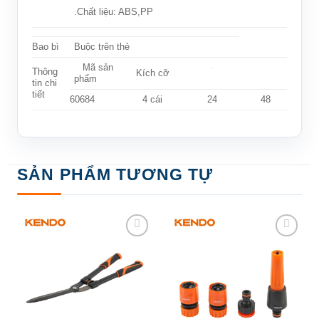
.Chất liệu: ABS,PP
Bao bì
Buộc trên thẻ
Mã sản
Thông
Kích cỡ
phẩm
tin chi
tiết
60684
4 cái
24
48
SẢN PHẨM TƯƠNG TỰ
Add to
Add to
wishlist
wishlist