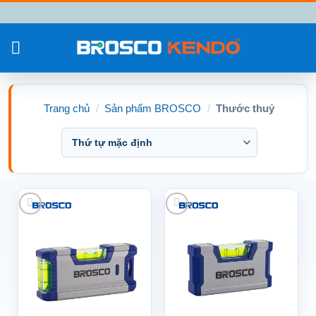
Chuyển
đến
nội
dung
Trang chủ
/
Sản phẩm BROSCO
/
Thước thuỷ
Add to wishlist
Add to wishlist