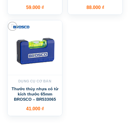
59.000
₫
88.000
₫
Add to wishlist
DỤNG CỤ CƠ BẢN
Thước thủy nhựa có từ
kích thước 65mm
BROSCO – BR533065
41.000
₫