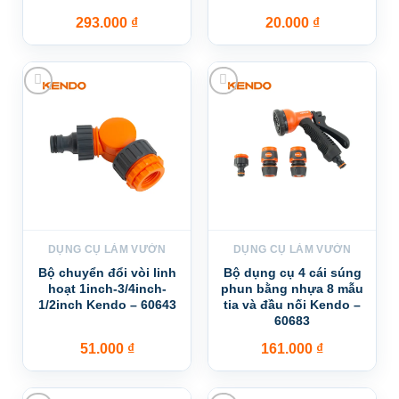
293.000
₫
20.000
₫
Add to wishlist
Add to wishlist
DỤNG CỤ LÀM VƯỜN
DỤNG CỤ LÀM VƯỜN
Bộ chuyển đổi vòi linh
Bộ dụng cụ 4 cái súng
hoạt 1inch-3/4inch-
phun bằng nhựa 8 mẫu
1/2inch Kendo – 60643
tia và đầu nối Kendo –
60683
51.000
₫
161.000
₫