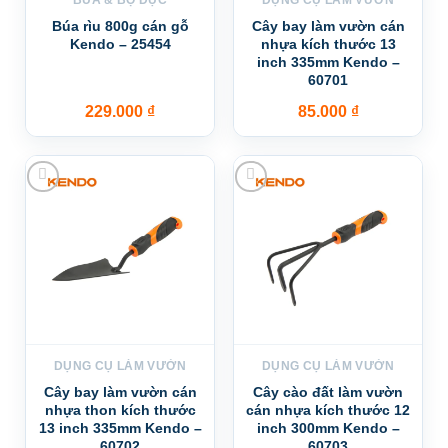
Búa rìu 800g cán gỗ
Cây bay làm vườn cán
Kendo – 25454
nhựa kích thước 13
inch 335mm Kendo –
60701
229.000
₫
85.000
₫
Add to wishlist
Add to wishlist
DỤNG CỤ LÀM VƯỜN
DỤNG CỤ LÀM VƯỜN
Cây bay làm vườn cán
Cây cào đất làm vườn
nhựa thon kích thước
cán nhựa kích thước 12
13 inch 335mm Kendo –
inch 300mm Kendo –
60702
60703