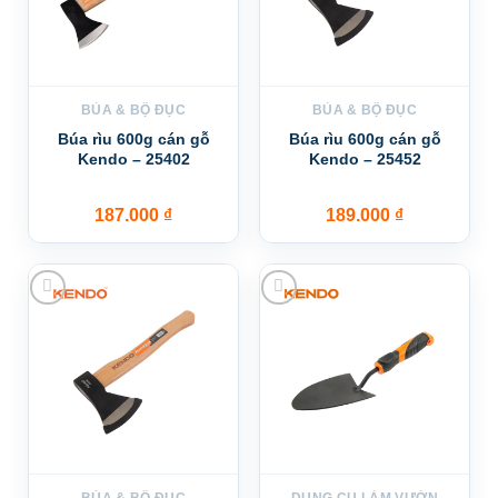
BÚA & BỘ ĐỤC
BÚA & BỘ ĐỤC
Búa rìu 600g cán gỗ
Búa rìu 600g cán gỗ
Kendo – 25402
Kendo – 25452
187.000
₫
189.000
₫
Add to wishlist
Add to wishlist
BÚA & BỘ ĐỤC
DỤNG CỤ LÀM VƯỜN