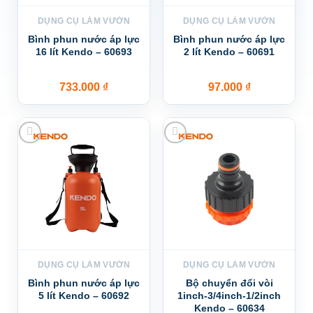
DỤNG CỤ LÀM VƯỜN
DỤNG CỤ LÀM VƯỜN
Bình phun nước áp lực
Bình phun nước áp lực
16 lít Kendo – 60693
2 lít Kendo – 60691
733.000
₫
97.000
₫
Add to wishlist
Add to wishlist
DỤNG CỤ LÀM VƯỜN
DỤNG CỤ LÀM VƯỜN
Bình phun nước áp lực
Bộ chuyển đổi vòi
5 lít Kendo – 60692
1inch-3/4inch-1/2inch
Kendo – 60634