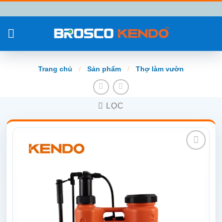
Chuyển
đến
nội
dung
Trang chủ
/
Sản phẩm
/
Thợ làm vườn
LỌC
Add to
wishlist