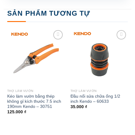
SẢN PHẨM TƯƠNG TỰ
Add to
Add to
wishlist
wishlist
THỢ LÀM VƯỜN
THỢ LÀM VƯỜN
Kéo làm vườn bằng thép
Đầu nối sửa chữa ống 1/2
không gỉ kích thước 7.5 inch
inch Kendo – 60633
190mm Kendo – 30751
35.000
₫
125.000
₫