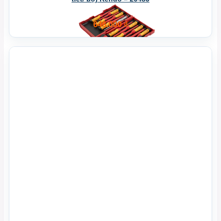
646.000
₫
Xem Nhanh