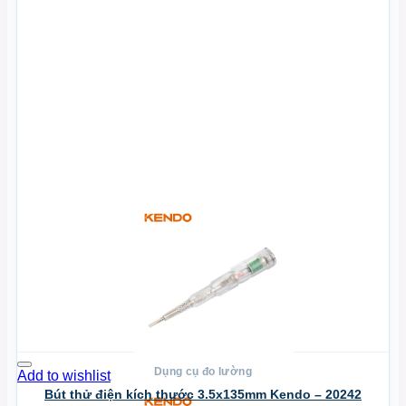
Xem Nhanh
Dụng cụ đo lường
Add to wishlist
Bút thử điện kích thước 3.5x135mm Kendo – 20242