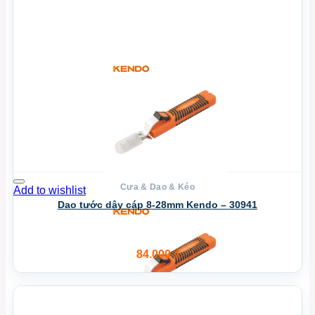
Cưa & Dao & Kéo
Add to wishlist
Dao tước dây cáp 8-28mm Kendo – 30941
84.000
₫