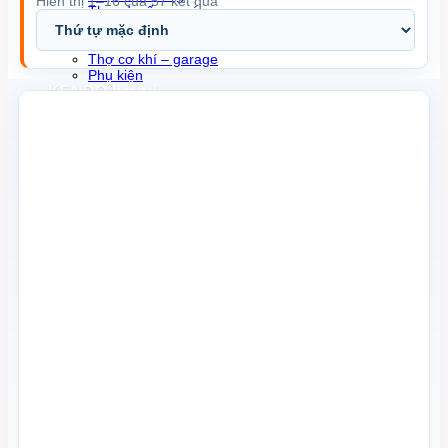
Hiển thị 1–16 của 57 kết quả
Thợ sửa ống nước
Thợ xây dựng – trang trí
Thợ làm vườn
Thợ cơ khí – garage
Phụ kiện
KENDO brand
BROSCO brand
Hỗ trợ
Tư vấn sản phẩm
Trưng bày sản phẩm
Tài liệu sản phẩm
Mua hàng ở đâu
BrosNews