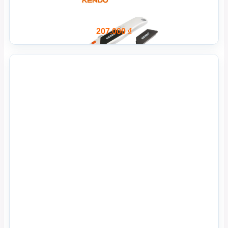
207.000
₫
Xem Nhanh