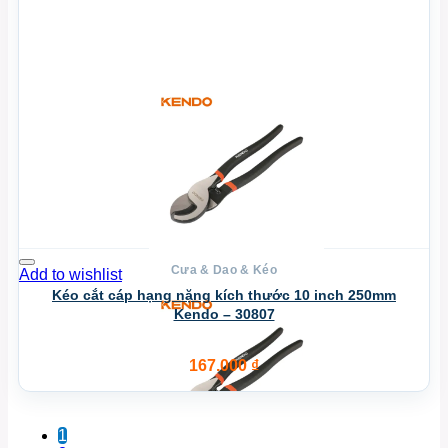
Cưa & Dao & Kéo
Add to wishlist
Kéo cắt cáp hạng nặng kích thước 10 inch 250mm
Kendo – 30807
167.000
₫
1