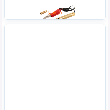
61.000
₫
Xem Nhanh