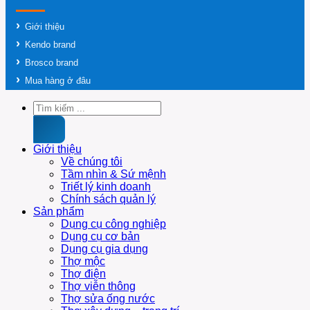
Giới thiệu
Kendo brand
Brosco brand
Mua hàng ở đâu
Tìm
kiếm:
Giới thiệu
Về chúng tôi
Tầm nhìn & Sứ mệnh
Triết lý kinh doanh
Chính sách quản lý
Sản phẩm
Dụng cụ công nghiệp
Dụng cụ cơ bản
Dụng cụ gia dụng
Thợ mộc
Thợ điện
Thợ viễn thông
Thợ sửa ống nước