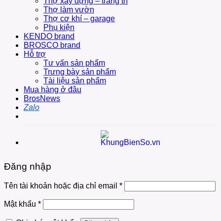
Thợ xây dựng – trang trí
Thợ làm vườn
Thợ cơ khí – garage
Phụ kiện
KENDO brand
BROSCO brand
Hỗ trợ
Tư vấn sản phẩm
Trưng bày sản phẩm
Tài liệu sản phẩm
Mua hàng ở đâu
BrosNews
Đăng nhập
Tên tài khoản hoặc địa chỉ email
*
Mật khẩu
*