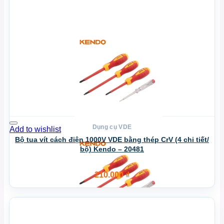
Dụng cụ VDE
Add to wishlist
Bộ tua vít cách điện 1000V VDE bằng thép CrV (4 chi tiết/
bộ) Kendo – 20481
210.000
₫