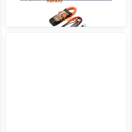
1.173.000
₫
Xem Nhanh