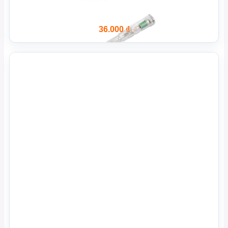
36.000
₫
Xem Nhanh