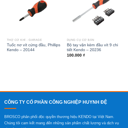
THỢ CƠ KHÍ - GARAGE
DỤNG CỤ CƠ BẢN
Tuốc nơ vít cứng đầu, Phillips
Bộ tay vặn kèm đầu vít 9 chi
Kendo – 20144
tiết Kendo – 20236
100.000
₫
CÔNG TY CỔ PHẦN CÔNG NGHIỆP HUYNH ĐỆ
BROSCO phân phối độc quyền thương hiệu KENDO tại Việt Nam.
Chúng tôi cam kết mang đến những sản phẩm chất lượng và dịch vụ