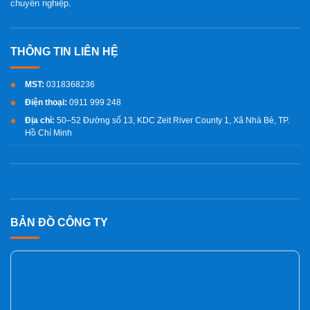
chuyên nghiệp.
MST:
0318368236
Điện thoại:
0911 999 248
Địa chỉ:
50–52 Đường số 13, KDC Zeit River County 1, Xã Nhà Bè, TP.
Hồ Chí Minh
BẢN ĐỒ CÔNG TY