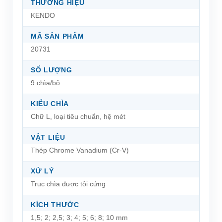
THƯƠNG HIỆU
KENDO
MÃ SẢN PHẨM
20731
SỐ LƯỢNG
9 chìa/bộ
KIỂU CHÌA
Chữ L, loại tiêu chuẩn, hệ mét
VẬT LIỆU
Thép Chrome Vanadium (Cr-V)
XỬ LÝ
Trục chìa được tôi cứng
KÍCH THƯỚC
1,5; 2; 2,5; 3; 4; 5; 6; 8; 10 mm