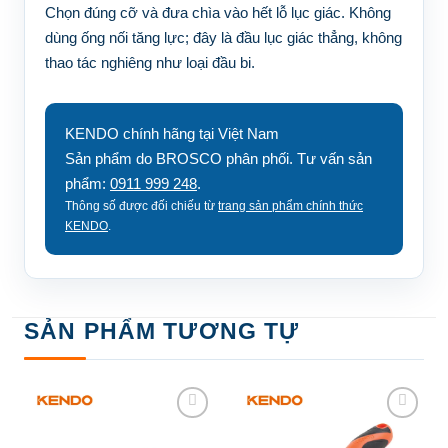
Chọn đúng cỡ và đưa chìa vào hết lỗ lục giác. Không
dùng ống nối tăng lực; đây là đầu lục giác thẳng, không
thao tác nghiêng như loại đầu bi.
KENDO chính hãng tại Việt Nam
Sản phẩm do BROSCO phân phối. Tư vấn sản
phẩm:
0911 999 248
.
Thông số được đối chiếu từ
trang sản phẩm chính thức
KENDO
.
SẢN PHẨM TƯƠNG TỰ
Add to
Add to
wishlist
wishlist