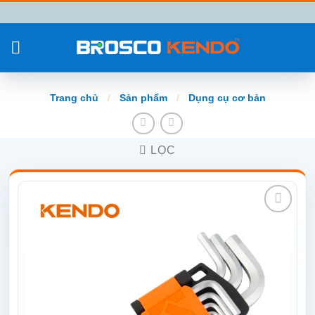
Chuyển
đến
nội
dung
Trang chủ
/
Sản phẩm
/
Dụng cụ cơ bản
LỌC
Add to
wishlist