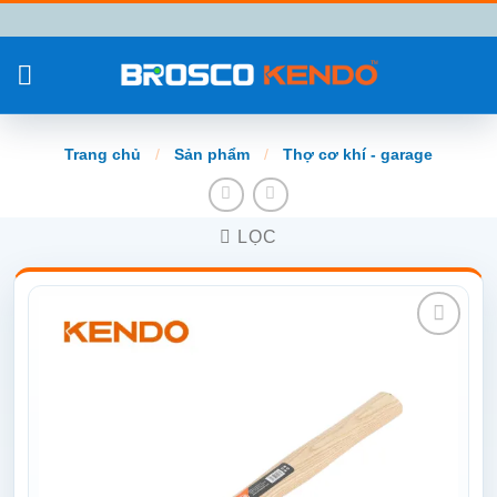
Chuyển
đến
nội
dung
Trang chủ
/
Sản phẩm
/
Thợ cơ khí - garage
LỌC
Add to
wishlist