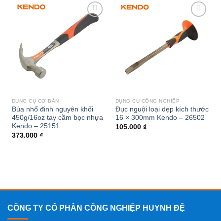
Add to
Add to
wishlist
wishlist
DỤNG CỤ CƠ BẢN
DỤNG CỤ CÔNG NGHIỆP
Búa nhổ đinh nguyên khối
Đục nguội loại dẹp kích thước
450g/16oz tay cầm bọc nhựa
16 × 300mm Kendo – 26502
Kendo – 25151
105.000
₫
373.000
₫
CÔNG TY CỔ PHẦN CÔNG NGHIỆP HUYNH ĐỆ