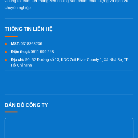
Chúng tôi cam kết mang đến những sản phẩm chất lượng và dịch vụ
chuyên nghiệp.
MST:
0318368236
Điện thoại:
0911 999 248
Địa chỉ:
50–52 Đường số 13, KDC Zeit River County 1, Xã Nhà Bè, TP.
Hồ Chí Minh
BẢN ĐỒ CÔNG TY