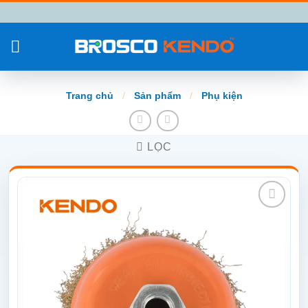
Chuyển
đến
nội
dung
Trang chủ
/
Sản phẩm
/
Phụ kiện
LỌC
Add to
wishlist