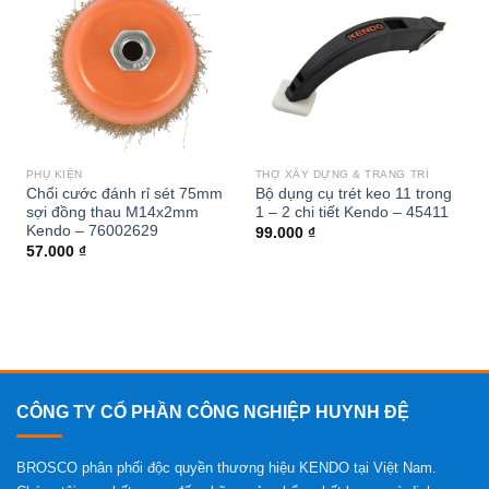
Add to
Add to
wishlist
wishlist
PHỤ KIỆN
THỢ XÂY DỰNG & TRANG TRÍ
Chổi cước đánh rỉ sét 75mm
Bộ dụng cụ trét keo 11 trong
sợi đồng thau M14x2mm
1 – 2 chi tiết Kendo – 45411
Kendo – 76002629
99.000
₫
57.000
₫
CÔNG TY CỔ PHẦN CÔNG NGHIỆP HUYNH ĐỆ
BROSCO phân phối độc quyền thương hiệu KENDO tại Việt Nam.