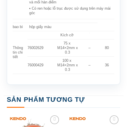
và mối hàn điểm
• Có ren hoặc lỗ trục được sử dụng trên máy mài
góc
bao bì
hộp giấy màu
Kích cỡ
75 x
Thông
76002629
M14×2mm x
–
80
tin chi
0.3
tiết
100 x
76000429
M14×2mm x
–
36
0.3
SẢN PHẨM TƯƠNG TỰ