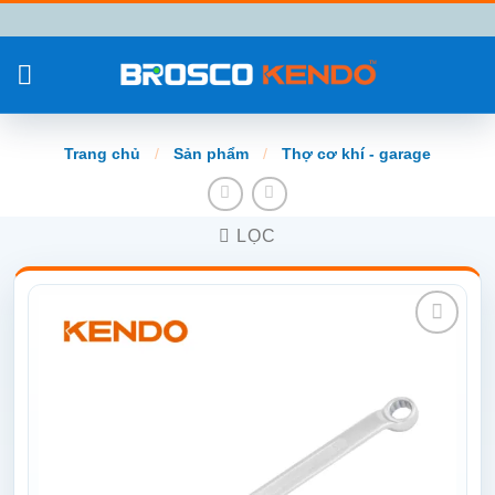
Chuyển
đến
nội
dung
Trang chủ
/
Sản phẩm
/
Thợ cơ khí - garage
LỌC
Add to
wishlist