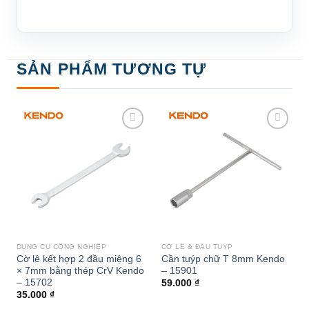
SẢN PHẨM TƯƠNG TỰ
Add to
Add to
wishlist
wishlist
DỤNG CỤ CÔNG NGHIỆP
CỜ LÊ & ĐẦU TUÝP
Cờ lê kết hợp 2 đầu miệng 6
Cần tuýp chữ T 8mm Kendo
× 7mm bằng thép CrV Kendo
– 15901
– 15702
59.000
₫
35.000
₫