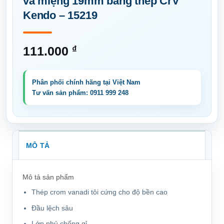
và miệng 19mm bằng thép CrV
Kendo – 15219
111.000
₫
MÔ TẢ
Mô tả sản phẩm
Thép crom vanadi tôi cứng cho độ bền cao
Đầu lệch sâu
Lớp phủ chống gỉ