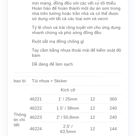
mịn màng, đồng đều với các vết cọ tối thiểu
Hoàn hảo để hoàn thành một dự án sơn trong
nhà trên tường hoặc trần nhà và có thể được
sử dụng với tất cả các loại sơn và vecni
Tỷ lệ chọn và trải rộng tuyệt vời cho ứng dụng
nhanh chóng và phủ sóng đồng đều
Ruột sắt mạ đồng chống gỉ
Tay cầm bằng nhựa thoải mái để kiểm soát độ
bám
Dễ dàng để làm sạch
bao bì
Túi nhựa + Sticker
Kích cỡ
46221
1′ / 25mm
12
360
46222
1.5′ / 38mm
12
240
Thông
46223
2′ / 50,8mm
12
240
tin chi
tiết
2,5′ /
46224
12
144
63,5mm