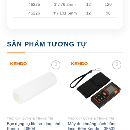
46225
3′ / 76,2mm
12
120
46226
4′ / 101,6mm
12
96
SẢN PHẨM TƯƠNG TỰ
Add to
Add to
wishlist
wishlist
THỢ XÂY DỰNG & TRANG TRÍ
THỢ XÂY DỰNG & TRANG TRÍ
Bọc dụng cụ lăn sơn loại nhỏ
Máy đo khoảng cách bằng
Kendo – 46504
laser 60m Kendo – 35532