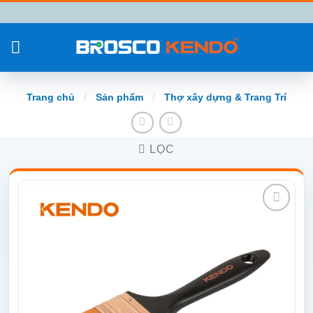
Chuyển
đến
nội
dung
Trang chủ
/
Sản phẩm
/
Thợ xây dựng & Trang Trí
LỌC
Add to
wishlist