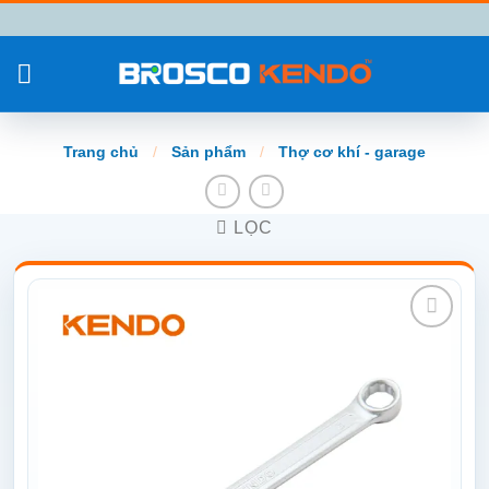
Chuyển
đến
nội
dung
Trang chủ
/
Sản phẩm
/
Thợ cơ khí - garage
LỌC
Add to
wishlist