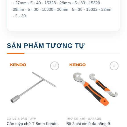
· 27mm · 5 · 40 · 15328 · 28mm · 5 · 30 · 15329 ·
29mm · 5 · 30 · 15330 · 30mm · 5 · 30 · 15332 · 32mm
· 5 · 30
SẢN PHẨM TƯƠNG TỰ
Add to
Add to
wishlist
wishlist
CỜ LÊ & ĐẦU TUÝP
THỢ CƠ KHÍ - GARAGE
Cần tuýp chữ T 8mm Kendo
Bộ 2 cái cờ lê đa năng 9-