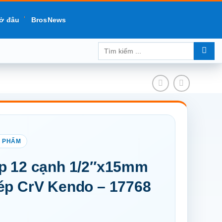
ở đâu
BrosNews
Tìm
kiếm:
p 12 cạnh 1/2″x15mm
ép CrV Kendo – 17768