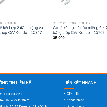
NG NGHIỆP
DỤNG CỤ CÔNG NGHIỆP
lê kết hợp 2 đầu miệng và
Cờ lê kết hợp 2 đầu miệng 6 ×
thép CrV Kendo – 15747
bằng thép CrV Kendo – 15702
35.000
₫
Giới thiệu
MST:
0318368236
Kendo brand
Điện thoại:
0911 999 248
Brosco brand
Địa chỉ:
50–52 Đường số 13, KDC Zeit