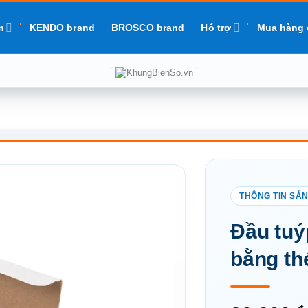
m
KENDO brand
BROSCO brand
Hỗ trợ
Mua hàng 
Add to
Đầu tuý
wishlist
bằng th