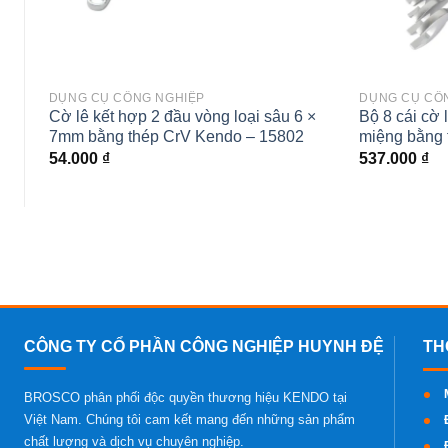
DỤNG CỤ CÔNG NGHIỆP
DỤNG CỤ CÔ
Cờ lê kết hợp 2 đầu vòng loại sâu 6 ×
Bộ 8 cái cờ 
7mm bằng thép CrV Kendo – 15802
miệng bằng 
54.000
₫
537.000
₫
CÔNG TY CỔ PHẦN CÔNG NGHIỆP HUYNH ĐỆ
BROSCO phân phối độc quyền thương hiệu KENDO tại
Việt Nam. Chúng tôi cam kết mang đến những sản phẩm
chất lượng và dịch vụ chuyên nghiệp.