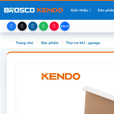
Chuyển
đến
Giới thiệu
Sản phẩ
nội
dung
Trang chủ
/
Sản phẩm
/
Thợ cơ khí - garage