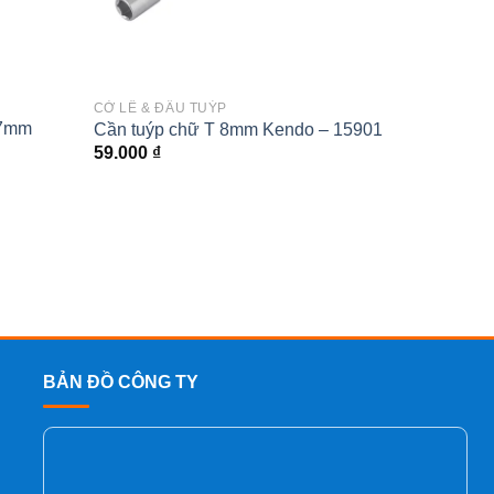
CỜ LÊ & ĐẦU TUÝP
THỢ CƠ
 7mm
Đầu tu
Cần tuýp chữ T 8mm Kendo – 15901
CrV Ke
59.000
₫
24.00
BẢN ĐỒ CÔNG TY