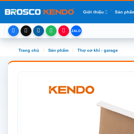
Chuyển
đến
Giới thiệu
Sản phẩ
nội
dung
Trang chủ
/
Sản phẩm
/
Thợ cơ khí - garage