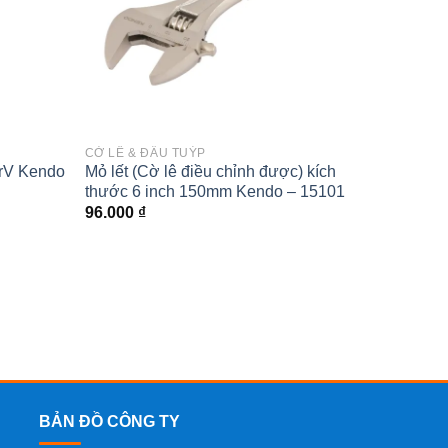
CỜ LÊ & ĐẦU TUÝP
DỤNG C
CrV Kendo
Mỏ lết (Cờ lê điều chỉnh được) kích
Bộ 6 cá
thước 6 inch 150mm Kendo – 15101
thép C
15412
96.000
₫
274.0
BẢN ĐỒ CÔNG TY