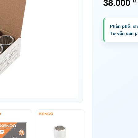
₫
38.000