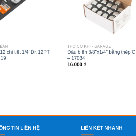
 BẢN
THỢ CƠ KHÍ - GARAGE
12 chi tiết 1/4′ Dr. 12PT
Đầu biến 3/8″x1/4″ bằng thép 
219
– 17034
16.000
₫