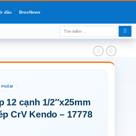
ở đâu
BrosNews
Tìm
kiếm:
p 12 cạnh 1/2″x25mm
ép CrV Kendo – 17778