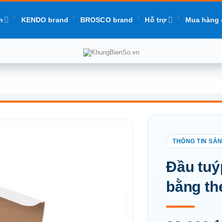
m
KENDO brand
BROSCO brand
Hỗ trợ
Mua hàng 
Add to
Đầu tuý
wishlist
bằng th