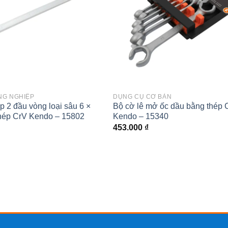
NG NGHIỆP
DỤNG CỤ CƠ BẢN
p 2 đầu vòng loại sâu 6 ×
Bộ cờ lê mở ốc dầu bằng thép C
hép CrV Kendo – 15802
Kendo – 15340
453.000
₫