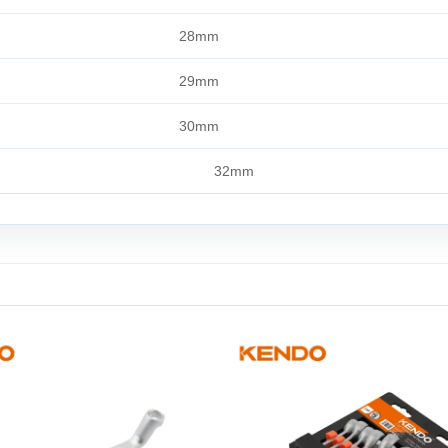
28mm
29mm
30mm
32mm
Add to
wishlist