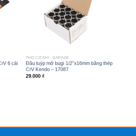
THỢ CƠ KHÍ - GARAGE
THỢ CƠ
rV 6 cái
Đầu tuýp mở bugi 1/2″x16mm bằng thép
Đầu tu
CrV Kendo – 17087
CrV Ke
29.000
₫
20.00