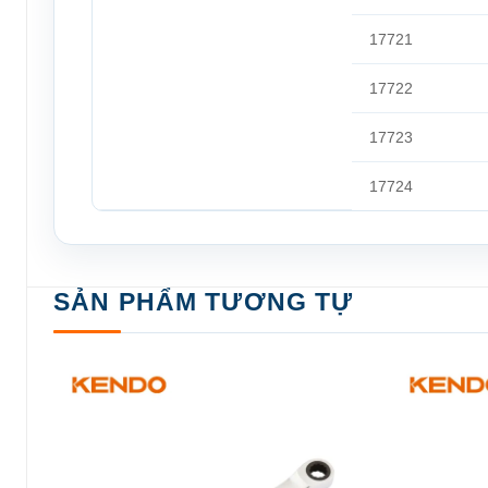
17721
17722
17723
17724
SẢN PHẨM TƯƠNG TỰ
Add to
wishlist