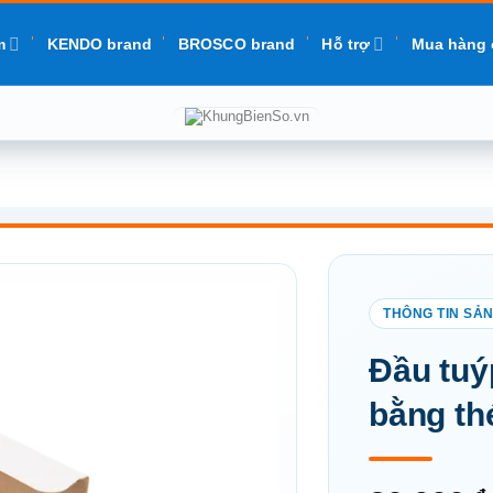
m
KENDO brand
BROSCO brand
Hỗ trợ
Mua hàng 
Add to
Đầu tuý
wishlist
bằng th