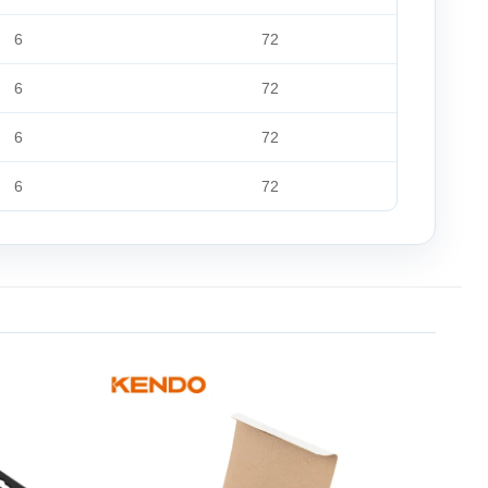
6
72
6
72
6
72
6
72
Add to
Add to
wishlist
wishlist