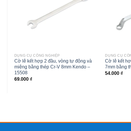
DỤNG CỤ CÔNG NGHIỆP
DỤNG CỤ CÔ
Cờ lê kết hợp 2 đầu, vòng tự động và
Cờ lê kết hợ
miệng bằng thép Cr-V 8mm Kendo –
7mm bằng t
15508
54.000
₫
69.000
₫