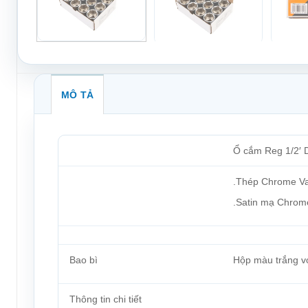
MÔ TẢ
Ổ cắm Reg 1/2′ 
.Thép Chrome V
.Satin mạ Chrom
Bao bì
Hộp màu trắng v
Thông tin chi tiết