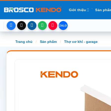
Chuyển
đến
Giới thiệu
Sản phẩ
nội
dung
Trang chủ
/
Sản phẩm
/
Thợ cơ khí - garage