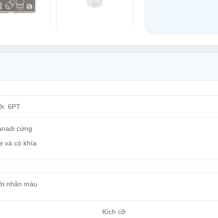
Dr. 6PT
anadi cứng
e và có khía
ới nhãn màu
Kích cỡ