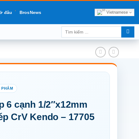
Vietnamese
ở đâu
BrosNews
Tìm
kiếm:
p 6 cạnh 1/2″x12mm
ép CrV Kendo – 17705