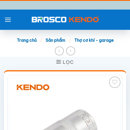
Chuyển
đến
nội
dung
Trang chủ
/
Sản phẩm
/
Thợ cơ khí - garage
LỌC
Add to
wishlist