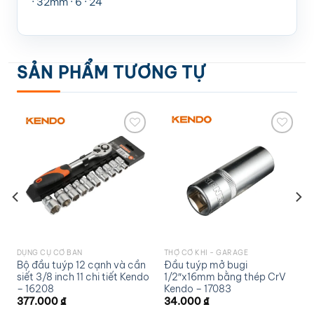
· 32mm · 6 · 24
SẢN PHẨM TƯƠNG TỰ
Add to
Add to
wishlist
wishlist
DỤNG CỤ CƠ BẢN
THỢ CƠ KHÍ - GARAGE
Bộ đầu tuýp 12 cạnh và cần
Đầu tuýp mở bugi
siết 3/8 inch 11 chi tiết Kendo
1/2″x16mm bằng thép CrV
– 16208
Kendo – 17083
377.000
₫
34.000
₫