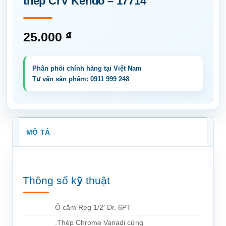
thép CrV Kendo – 17714
25.000
₫
MÔ TẢ
Thông số kỹ thuật
Ổ cắm Reg 1/2′ Dr. 6PT
.Thép Chrome Vanadi cứng