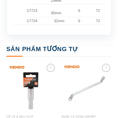
29mm
17723
6
72
30mm
17724
32mm
6
72
SẢN PHẨM TƯƠNG TỰ
Add to
Add to
wishlist
wishlist
CỜ LÊ & ĐẦU TUÝP
DỤNG CỤ CÔNG NGHIỆP