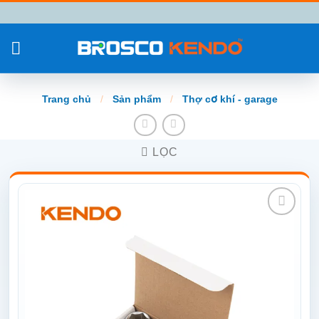
Chuyển
đến
nội
dung
Trang chủ
/
Sản phẩm
/
Thợ cơ khí - garage
LỌC
Add to
wishlist