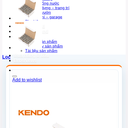
Thợ sửa ống nước
Thợ xây dựng – trang trí
Thợ làm vườn
Thợ cơ khí – garage
Phụ kiện
KENDO brand
BROSCO brand
Hỗ trợ
Tư vấn sản phẩm
Trưng bày sản phẩm
Tài liệu sản phẩm
Mua hàng ở đâu
Lọc
BrosNews
Add to wishlist