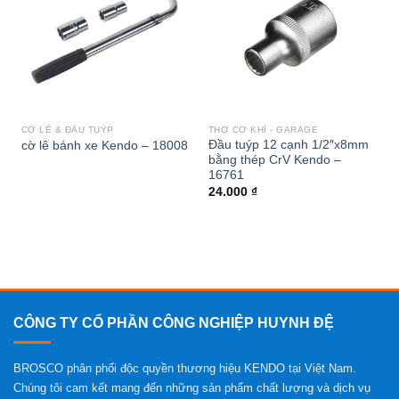
wishlist
wishlist
CỜ LÊ & ĐẦU TUÝP
THỢ CƠ KHÍ - GARAGE
Đầu tuýp 12 cạnh 1/2″x8mm
cờ lê bánh xe Kendo – 18008
bằng thép CrV Kendo –
16761
24.000
₫
CÔNG TY CỔ PHẦN CÔNG NGHIỆP HUYNH ĐỆ
BROSCO phân phối độc quyền thương hiệu KENDO tại Việt Nam.
Chúng tôi cam kết mang đến những sản phẩm chất lượng và dịch vụ