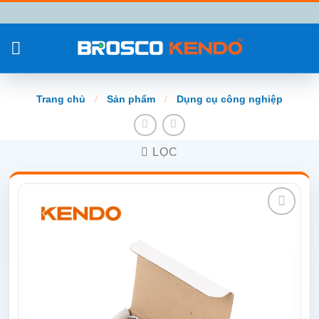
Chuyển
đến
nội
dung
Trang chủ
/
Sản phẩm
/
Dụng cụ công nghiệp
LỌC
Add to
wishlist