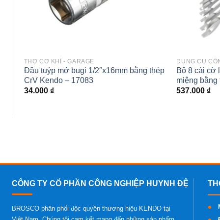
THỢ CƠ KHÍ - GARAGE
DỤNG CỤ CÔ
Đầu tuýp mở bugi 1/2″x16mm bằng thép
Bộ 8 cái cờ 
CrV Kendo – 17083
miệng bằng 
34.000
₫
537.000
₫
CÔNG TY CỔ PHẦN CÔNG NGHIỆP HUYNH ĐỆ
BROSCO phân phối độc quyền thương hiệu KENDO tại
Việt Nam. Chúng tôi cam kết mang đến những sản phẩm