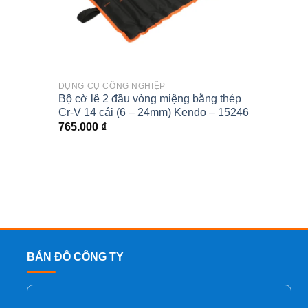
DỤNG CỤ CÔNG NGHIỆP
DỤNG C
Bộ cờ lê 2 đầu vòng miệng bằng thép
Bộ đầu 
Cr-V 14 cái (6 – 24mm) Kendo – 15246
11 chi 
765.000
₫
259.0
BẢN ĐỒ CÔNG TY