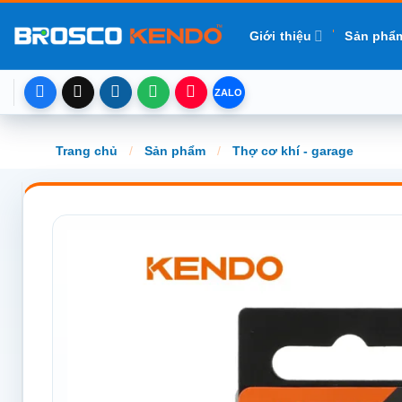
Chuyển
đến
Giới thiệu
Sản phẩ
nội
dung
Trang chủ
/
Sản phẩm
/
Thợ cơ khí - garage