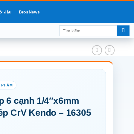
ở đâu
BrosNews
Tìm
kiếm:
p 6 cạnh 1/4″x6mm
ép CrV Kendo – 16305