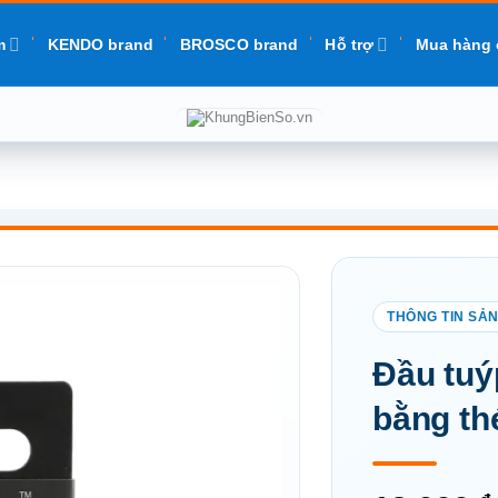
m
KENDO brand
BROSCO brand
Hỗ trợ
Mua hàng 
Add to
Đầu tuý
wishlist
bằng th