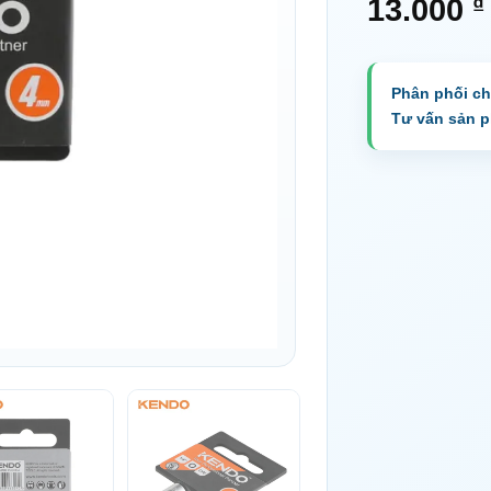
₫
13.000