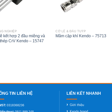
NG NGHIỆP
CỜ LÊ & ĐẦU TUÝP
lê kết hợp 2 đầu miệng và
Mâm cặp khí Kendo – 75713
thép CrV Kendo – 15747
Giới thiệu
MST:
0318368236
Kendo brand
Điện thoại:
0911 999 248