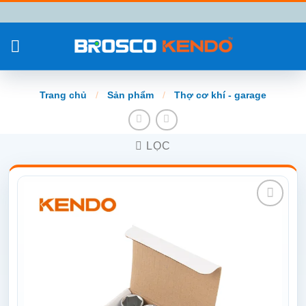
Chuyển
đến
nội
dung
Trang chủ
/
Sản phẩm
/
Thợ cơ khí - garage
LỌC
Add to
wishlist