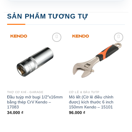
SẢN PHẨM TƯƠNG TỰ
Add to
Add to
wishlist
wishlist
THỢ CƠ KHÍ - GARAGE
CỜ LÊ & ĐẦU TUÝP
Đầu tuýp mở bugi 1/2″x16mm
Mỏ lết (Cờ lê điều chỉnh
bằng thép CrV Kendo –
được) kích thước 6 inch
17083
150mm Kendo – 15101
34.000
₫
96.000
₫