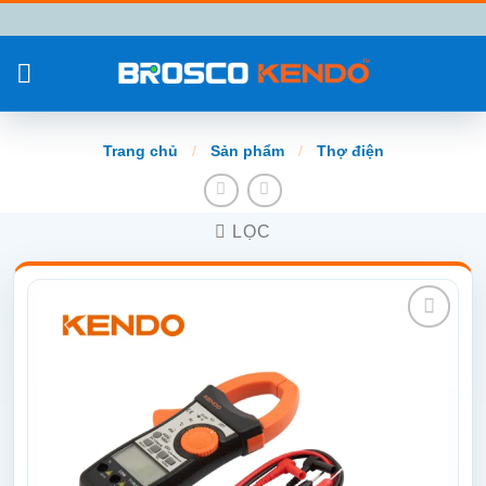
Chuyển
đến
nội
dung
Trang chủ
/
Sản phẩm
/
Thợ điện
LỌC
Add to
wishlist