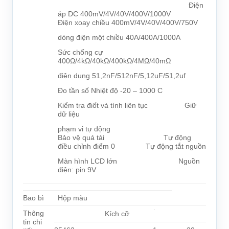
Điện
áp DC 400mV/4V/40V/400V/1000V
Điện xoay chiều 400mV/4V/40V/400V/750V
dòng điện một chiều 40A/400A/1000A
Sức chống cự
400Ω/4kΩ/40kΩ/400kΩ/4MΩ/40mΩ
điện dung 51,2nF/512nF/5,12uF/51,2uf
Đo tần số Nhiệt độ -20 – 1000 C
Kiểm tra điốt và tính liên tục Giữ
dữ liệu
phạm vi tự động
Bảo vệ quá tải Tự động
điều chỉnh điểm 0 Tự động tắt nguồn
Màn hình LCD lớn Nguồn
điện: pin 9V
Bao bì
Hộp màu
Thông
Kích cỡ
tin chi