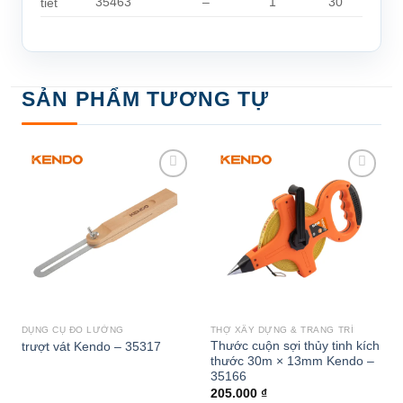
35463
–
1
30
tiết
SẢN PHẨM TƯƠNG TỰ
Add to
Add to
wishlist
wishlist
DỤNG CỤ ĐO LƯỜNG
THỢ XÂY DỰNG & TRANG TRÍ
Thước cuộn sợi thủy tinh kích
trượt vát Kendo – 35317
thước 30m × 13mm Kendo –
35166
205.000
₫