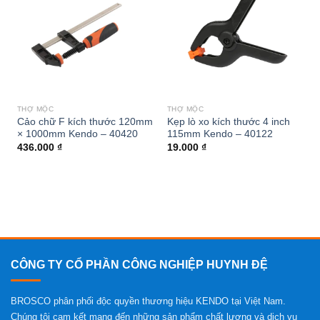
wishlist
wishlist
THỢ MỘC
THỢ MỘC
Cảo chữ F kích thước 120mm
Kẹp lò xo kích thước 4 inch
× 1000mm Kendo – 40420
115mm Kendo – 40122
436.000
₫
19.000
₫
CÔNG TY CỔ PHẦN CÔNG NGHIỆP HUYNH ĐỆ
BROSCO phân phối độc quyền thương hiệu KENDO tại Việt Nam.
Chúng tôi cam kết mang đến những sản phẩm chất lượng và dịch vụ