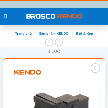
Chuyển
đến
nội
dung
Trang chủ
/
Sản phẩm KENDO
/
Ê tô & Kẹp
LỌC
Add to
wishlist