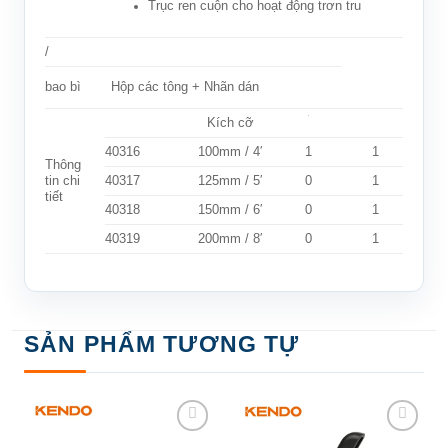
Trục ren cuộn cho hoạt động trơn tru
/
Hộp các tông + Nhãn dán
bao bì
Kích cỡ
40316
100mm / 4′
1
1
Thông
tin chi
40317
125mm / 5′
0
1
tiết
40318
150mm / 6′
0
1
40319
200mm / 8′
0
1
SẢN PHẨM TƯƠNG TỰ
Add to
Add to