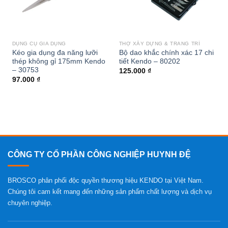
DỤNG CỤ GIA DỤNG
THỢ XÂY DỰNG & TRANG TRÍ
Kéo gia dụng đa năng lưỡi
Bộ dao khắc chính xác 17 chi
thép không gỉ 175mm Kendo
tiết Kendo – 80202
– 30753
125.000
₫
97.000
₫
CÔNG TY CỔ PHẦN CÔNG NGHIỆP HUYNH ĐỆ
BROSCO phân phối độc quyền thương hiệu KENDO tại Việt Nam.
Chúng tôi cam kết mang đến những sản phẩm chất lượng và dịch vụ
chuyên nghiệp.