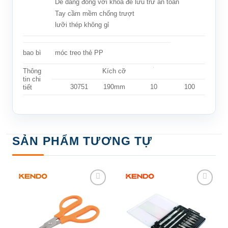
Dễ dàng đóng với khóa để lưu trữ an toàn
Tay cầm mềm chống trượt
lưỡi thép không gỉ
móc treo thẻ PP
bao bì
Thông
Kích cỡ
tin chi
30751
190mm
10
100
tiết
SẢN PHẨM TƯƠNG TỰ
Add to
Add to
wishlist
wishlist