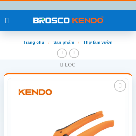
Chuyển
đến
nội
dung
Trang chủ
/
Sản phẩm
/
Thợ làm vườn
LỌC
Add to
wishlist