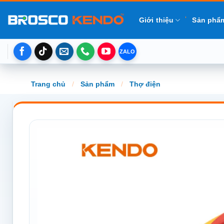
Chuyển
đến
Giới thiệu
Sản phẩ
nội
dung
Trang chủ
/
Sản phẩm
/
Thợ điện