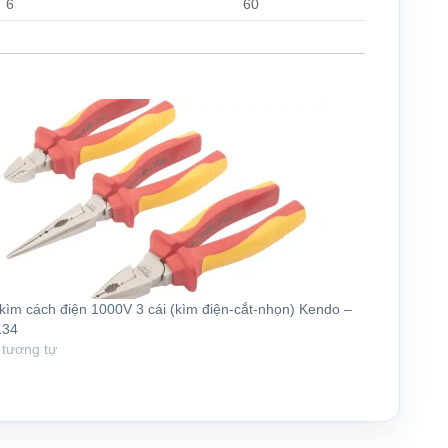
6
60
kìm cách điện 1000V 3 cái (kìm điện-cắt-nhọn) Kendo –
134
 tương tự