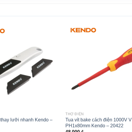
Add to
wishlist
THỢ ĐIỆN
 thay lưỡi nhanh Kendo –
Tua vít bake cách điện 1000V 
PH1x80mm Kendo – 20422
48.000
₫