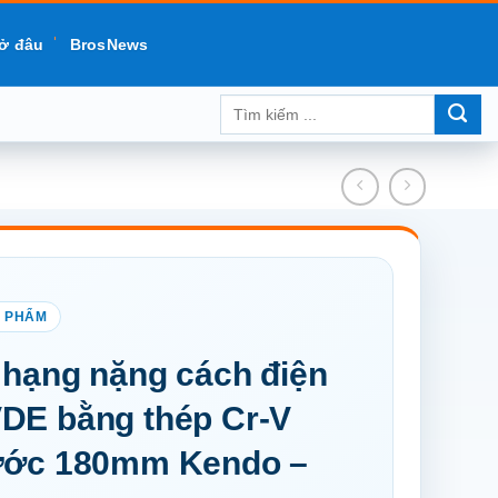
ở đâu
BrosNews
Tìm
kiếm:
 hạng nặng cách điện
DE bằng thép Cr-V
hước 180mm Kendo –