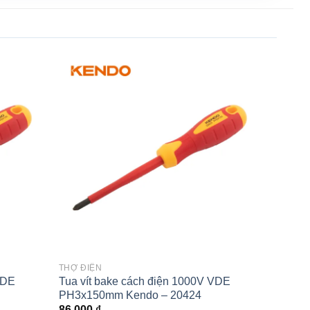
Add to
Add to
wishlist
wishlist
THỢ ĐIỆN
VDE
Tua vít bake cách điện 1000V VDE
PH3x150mm Kendo – 20424
86.000
₫