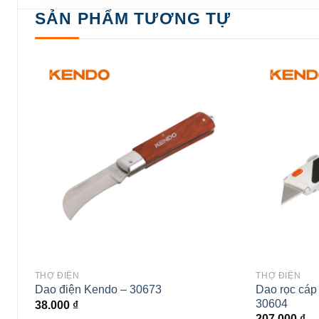
SẢN PHẨM TƯƠNG TỰ
 to
Add to
ist
wishlist
THỢ ĐIỆN
THỢ ĐIỆN
g
Dao rọc cáp
Dao điện Kendo – 30673
81
30604
38.000
₫
207.000
₫