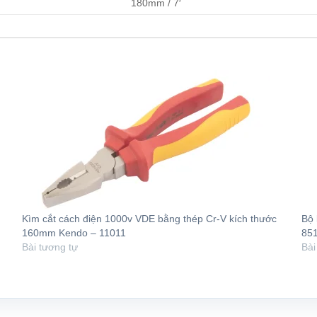
180mm / 7′
Kìm cắt cách điện 1000v VDE bằng thép Cr-V kích thước
Bộ 
160mm Kendo – 11011
85
Bài tương tự
Bài