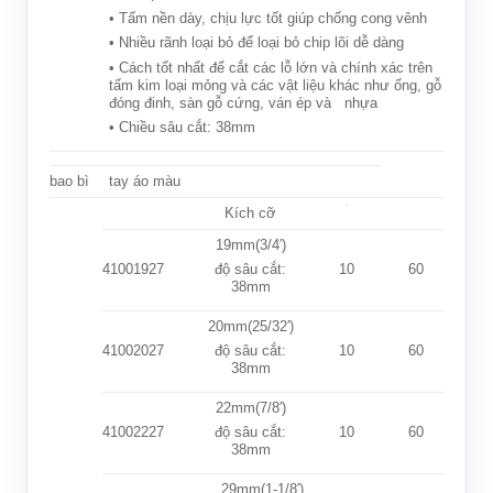
• Tấm nền dày, chịu lực tốt giúp chống cong vênh
• Nhiều rãnh loại bỏ để loại bỏ chip lõi dễ dàng
• Cách tốt nhất để cắt các lỗ lớn và chính xác trên
tấm kim loại mỏng và các vật liệu khác như ống, gỗ
đóng đinh, sàn gỗ cứng, ván ép và nhựa
• Chiều sâu cắt: 38mm
bao bì
tay áo màu
Kích cỡ
19mm(3/4′)
41001927
10
60
độ sâu cắt:
38mm
20mm(25/32′)
41002027
10
60
độ sâu cắt:
38mm
22mm(7/8′)
41002227
10
60
độ sâu cắt:
38mm
29mm(1-1/8′)