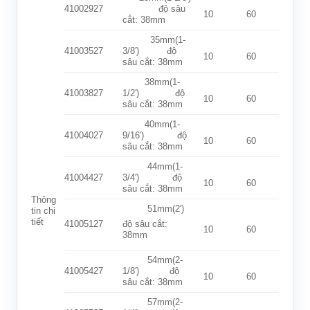
41002927
độ sâu
10
60
cắt: 38mm
35mm(1-
41003527
3/8′) độ
10
60
sâu cắt: 38mm
38mm(1-
41003827
1/2′) độ
10
60
sâu cắt: 38mm
40mm(1-
41004027
9/16′) độ
10
60
sâu cắt: 38mm
44mm(1-
41004427
3/4′) độ
10
60
sâu cắt: 38mm
Thông
51mm(2′)
tin chi
tiết
41005127
độ sâu cắt:
10
60
38mm
54mm(2-
41005427
1/8′) độ
10
60
sâu cắt: 38mm
57mm(2-