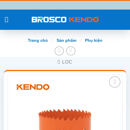
Chuyển
đến
nội
dung
Trang chủ
/
Sản phẩm
/
Phụ kiện
LỌC
Add to
wishlist