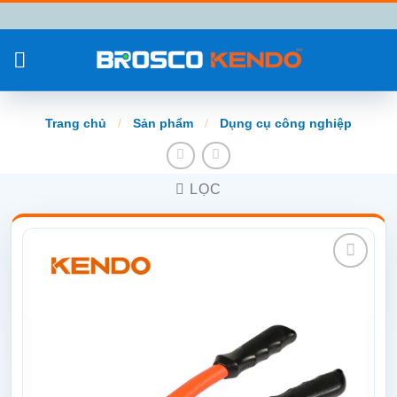
Chuyển
đến
nội
dung
Trang chủ
/
Sản phẩm
/
Dụng cụ công nghiệp
LỌC
Add to
wishlist