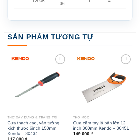
12006
1
4
36′
SẢN PHẨM TƯƠNG TỰ
Add to
Add to
wishlist
wishlist
THỢ XÂY DỰNG & TRANG TRÍ
THỢ MỘC
Cưa thạch cao, ván tường
Cưa cầm tay lá bản lớn 12
kích thước 6inch 150mm
inch 300mm Kendo – 30451
Kendo – 30434
149.000
₫
117.000
₫