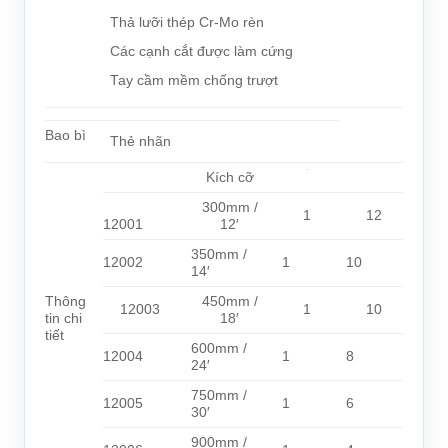
Thả lưỡi thép Cr-Mo rèn
Các cạnh cắt được làm cứng
Tay cầm mềm chống trượt
Bao bì
Thẻ nhãn
Kích cỡ
300mm /
1
12
12001
12′
350mm /
12002
1
10
14′
Thông
450mm /
12003
1
10
tin chi
18′
tiết
600mm /
12004
1
8
24′
750mm /
12005
1
6
30′
900mm /