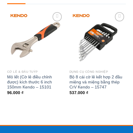
Add to
Add to
wishlist
wishlist
CỜ LÊ & ĐẦU TUÝP
DỤNG CỤ CÔNG NGHIỆP
Mỏ lết (Cờ lê điều chỉnh
Bộ 8 cái cờ lê kết hợp 2 đầu
được) kích thước 6 inch
miệng và miệng bằng thép
150mm Kendo – 15101
CrV Kendo – 15747
96.000
₫
537.000
₫