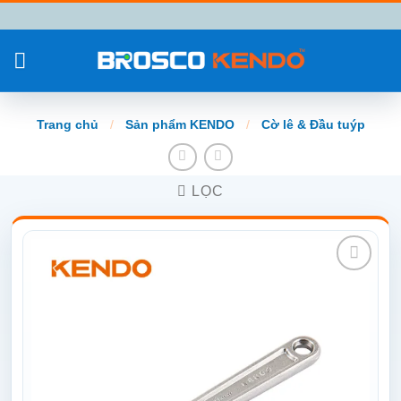
Chuyển
đến
nội
dung
Trang chủ
/
Sản phẩm KENDO
/
Cờ lê & Đầu tuýp
LỌC
Add to
wishlist