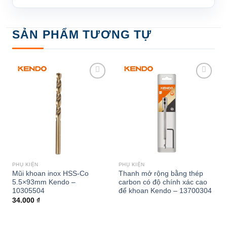
SẢN PHẨM TƯƠNG TỰ
Add to
Add to
wishlist
wishlist
PHỤ KIỆN
PHỤ KIỆN
Mũi khoan inox HSS-Co
Thanh mở rộng bằng thép
5.5×93mm Kendo –
carbon có độ chính xác cao
10305504
để khoan Kendo – 13700304
34.000
₫