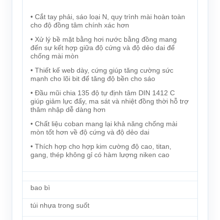
• Cắt tay phải, sáo loại N, quy trình mài hoàn toàn
cho độ đồng tâm chính xác hơn
• Xử lý bề mặt bằng hơi nước bằng đồng mang
đến sự kết hợp giữa độ cứng và độ dẻo dai để
chống mài mòn
• Thiết kế web dày, cứng giúp tăng cường sức
mạnh cho lõi bit để tăng độ bền cho sáo
• Đầu mũi chia 135 độ tự định tâm DIN 1412 C
giúp giảm lực đẩy, ma sát và nhiệt đồng thời hỗ trợ
thâm nhập dễ dàng hơn
• Chất liệu coban mang lại khả năng chống mài
mòn tốt hơn về độ cứng và độ dẻo dai
• Thích hợp cho hợp kim cường độ cao, titan,
gang, thép không gỉ có hàm lượng niken cao
bao bì
túi nhựa trong suốt