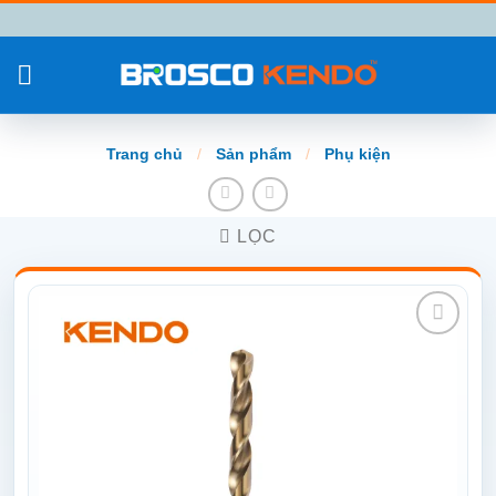
Chuyển
đến
nội
dung
Trang chủ
/
Sản phẩm
/
Phụ kiện
LỌC
Add to
wishlist