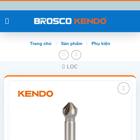
Chuyển
đến
nội
dung
Trang chủ
/
Sản phẩm
/
Phụ kiện
LỌC
Add to
wishlist