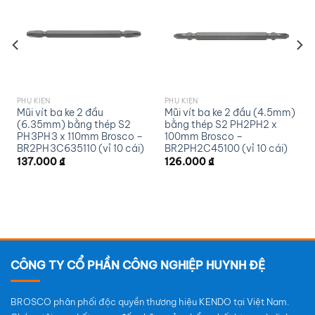
wishlist
wishlist
PHỤ KIỆN
PHỤ KIỆN
Mũi vít ba ke 2 đầu
Mũi vít ba ke 2 đầu (4.5mm)
(6.35mm) bằng thép S2
bằng thép S2 PH2PH2 x
PH3PH3 x 110mm Brosco –
100mm Brosco –
BR2PH3C635110 (vỉ 10 cái)
BR2PH2C45100 (vỉ 10 cái)
137.000
₫
126.000
₫
CÔNG TY CỔ PHẦN CÔNG NGHIỆP HUYNH ĐỆ
BROSCO phân phối độc quyền thương hiệu KENDO tại Việt Nam.