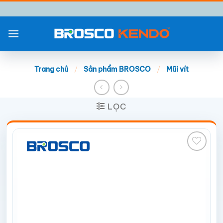
Chuyển
đến
nội
dung
Trang chủ
/
Sản phẩm BROSCO
/
Mũi vít
LỌC
Add to
wishlist