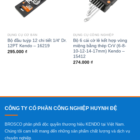
DỤNG CỤ CƠ BẢN
DỤNG CỤ CÔNG NGHIỆP
Bộ đầu tuýp 12 chi tiết 1/4′ Dr.
Bộ 6 cái cờ lê kết hợp vòng
12PT Kendo – 16219
miệng bằng thép CrV (6-8-
10-12-14-17mm) Kendo –
295.000
₫
15412
274.000
₫
CÔNG TY CỔ PHẦN CÔNG NGHIỆP HUYNH ĐỆ
BROSCO phân phối độc quyền thương hiệu KENDO tại Việt Nam.
Chúng tôi cam kết mang đến những sản phẩm chất lượng và dịch vụ
chuyên nghiệp.