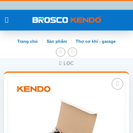
Chuyển
đến
nội
dung
Trang chủ
/
Sản phẩm
/
Thợ cơ khí - garage
LỌC
Add to
wishlist