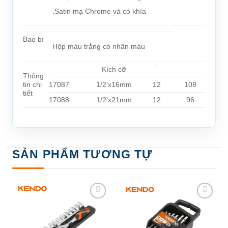
.Satin mạ Chrome và có khía
Bao bì
Hộp màu trắng có nhãn màu
Kích cỡ
Thông
tin chi
17087
1/2’x16mm
12
108
tiết
17088
1/2’x21mm
12
96
SẢN PHẨM TƯƠNG TỰ
Add to
Add to
wishlist
wishlist