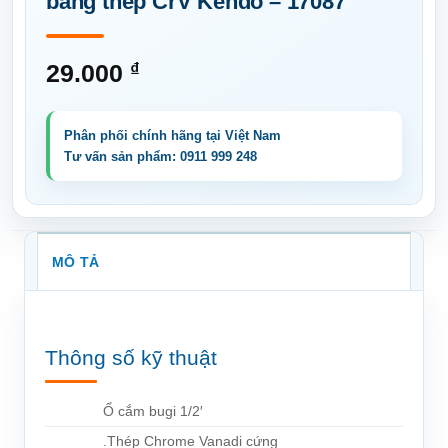
bằng thép CrV Kendo – 17087
29.000
₫
MÔ TẢ
Thông số kỹ thuật
Ổ cắm bugi 1/2′
.Thép Chrome Vanadi cứng