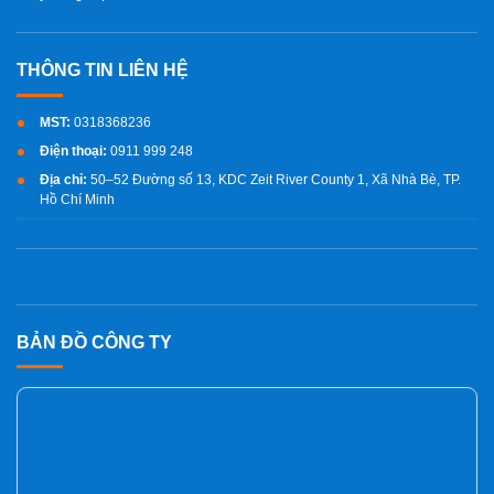
MST:
0318368236
Điện thoại:
0911 999 248
Địa chỉ:
50–52 Đường số 13, KDC Zeit River County 1, Xã Nhà Bè, TP.
Hồ Chí Minh
BẢN ĐỒ CÔNG TY