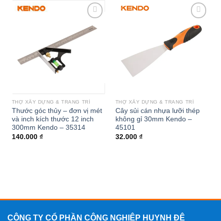
Add to
Add to
wishlist
wishlist
THỢ XÂY DỰNG & TRANG TRÍ
THỢ XÂY DỰNG & TRANG TRÍ
Thước góc thủy – đơn vị mét
Cây sủi cán nhựa lưỡi thép
và inch kích thước 12 inch
không gỉ 30mm Kendo –
300mm Kendo – 35314
45101
140.000
₫
32.000
₫
CÔNG TY CỔ PHẦN CÔNG NGHIỆP HUYNH ĐỆ