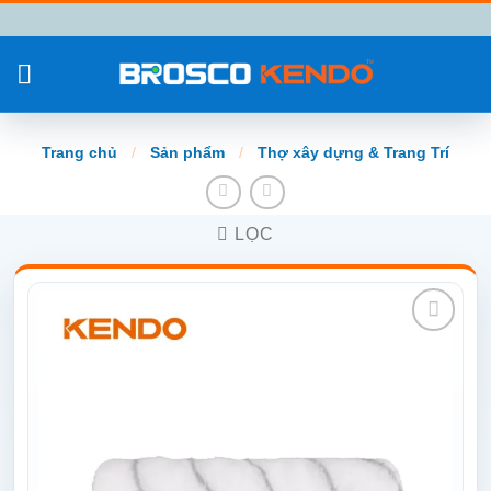
Chuyển
đến
nội
dung
Trang chủ
/
Sản phẩm
/
Thợ xây dựng & Trang Trí
LỌC
Add to
wishlist