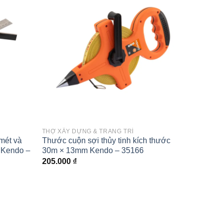
Add to
Add to
wishlist
wishlist
THỢ XÂY DỰNG & TRANG TRÍ
THỢ XÂ
mét và
Thước cuộn sợi thủy tinh kích thước
Thước c
 Kendo –
30m × 13mm Kendo – 35166
20m × 
205.000
₫
209.0