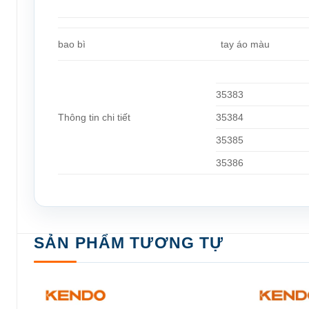
tay áo màu
bao bì
35383
Thông tin chi tiết
35384
35385
35386
SẢN PHẨM TƯƠNG TỰ