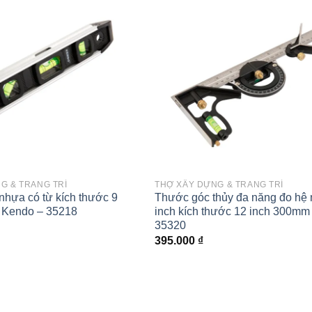
Add to
wishlist
G & TRANG TRÍ
THỢ XÂY DỰNG & TRANG TRÍ
nhựa có từ kích thước 9
Thước góc thủy đa năng đo hệ 
 Kendo – 35218
inch kích thước 12 inch 300mm
35320
395.000
₫