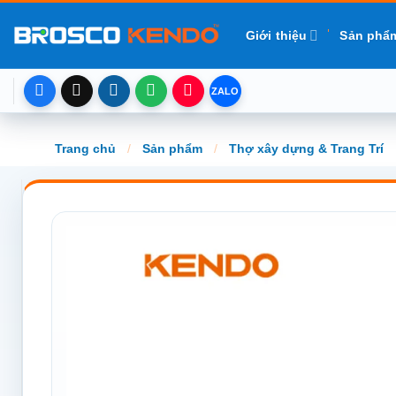
Chuyển
đến
Giới thiệu
Sản phẩ
nội
dung
Trang chủ
/
Sản phẩm
/
Thợ xây dựng & Trang Trí