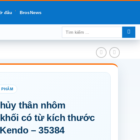
ở đâu
BrosNews
Tìm
kiếm:
thủy thân nhôm
khối có từ kích thước
Kendo – 35384