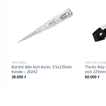
Add to
wishlist
THỢ ĐIỆN
THỢ XÂY DỰN
Bút thử điện kích thước 3.5x135mm
Thước thủy 
Kendo – 20242
inch 225mm
36.000
₫
60.000
₫