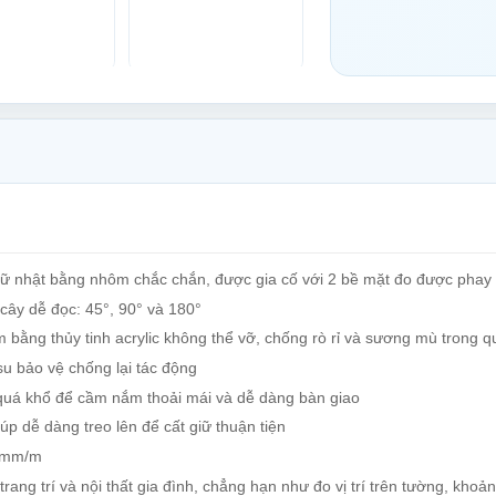
hữ nhật bằng nhôm chắc chắn, được gia cố với 2 bề mặt đo được phay
 cây dễ đọc: 45°, 90° và 180°
m bằng thủy tinh acrylic không thể vỡ, chống rò rỉ và sương mù trong 
su bảo vệ chống lại tác động
quá khổ để cầm nắm thoải mái và dễ dàng bàn giao
iúp dễ dàng treo lên để cất giữ thuận tiện
,5mm/m
trang trí và nội thất gia đình, chẳng hạn như đo vị trí trên tường, kho