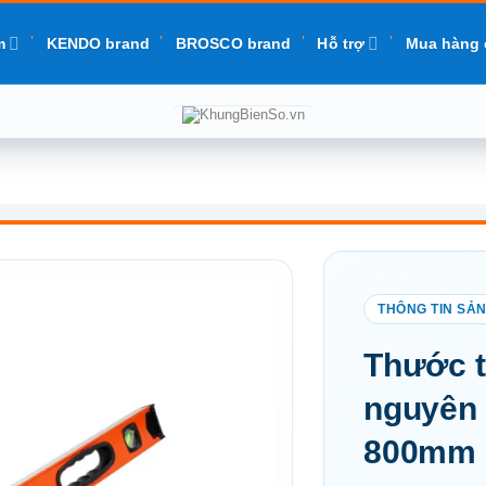
m
KENDO brand
BROSCO brand
Hỗ trợ
Mua hàng 
Add to
Thước 
wishlist
nguyên 
800mm 