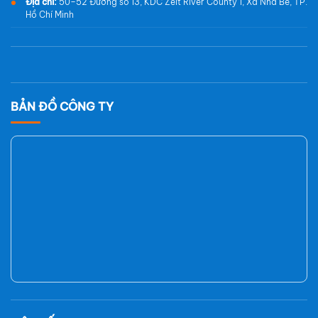
Địa chỉ:
50–52 Đường số 13, KDC Zeit River County 1, Xã Nhà Bè, TP.
Hồ Chí Minh
BẢN ĐỒ CÔNG TY