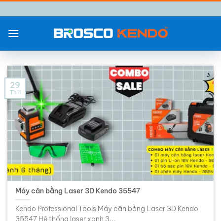
Chuyển
đến
nội
dung
29
Th11
Máy cân bằng Laser 3D Kendo 35547
Kendo Professional Tools Máy cân bằng Laser 3D Kendo
35547 Hệ thống laser xanh 3...