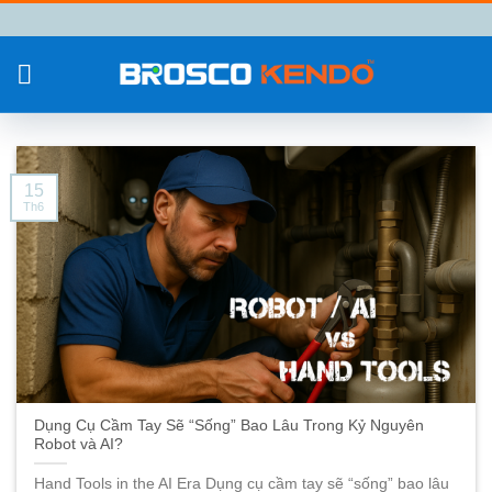
Chuyển
đến
nội
dung
15
Th6
Dụng Cụ Cầm Tay Sẽ “Sống” Bao Lâu Trong Kỷ Nguyên
Robot và AI?
Hand Tools in the AI Era Dụng cụ cầm tay sẽ “sống” bao lâu