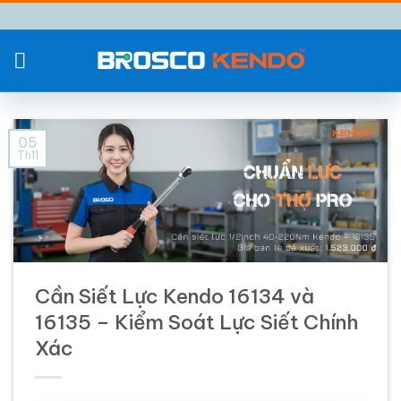
Chuyển
đến
nội
dung
05
Th11
Cần Siết Lực Kendo 16134 và
16135 – Kiểm Soát Lực Siết Chính
Xác