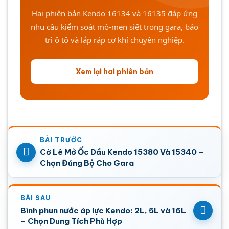
Hai phiên bản Kendo 16134 và 16135 đáp ứng
nhu cầu kiểm soát mô-men siết trong gara, bảo
trì ô tô và lắp ráp cơ khí chuyên nghiệp.
Xem lại hai phiên bản
Cờ Lê Mở Ốc Dầu Kendo 15380 Và 15340 –
Chọn Đúng Bộ Cho Gara
Bình phun nước áp lực Kendo: 2L, 5L và 16L
– Chọn Dung Tích Phù Hợp