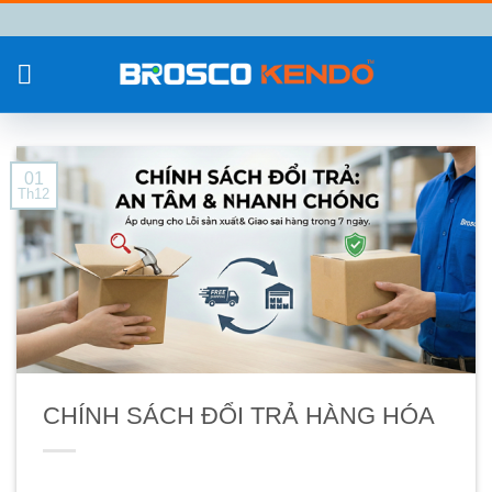
Chuyển
đến
nội
dung
01
Th12
CHÍNH SÁCH ĐỔI TRẢ HÀNG HÓA