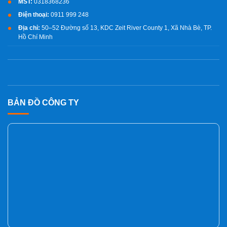
MST:
0318368236
Điện thoại:
0911 999 248
Địa chỉ:
50–52 Đường số 13, KDC Zeit River County 1, Xã Nhà Bè, TP.
Hồ Chí Minh
BẢN ĐỒ CÔNG TY