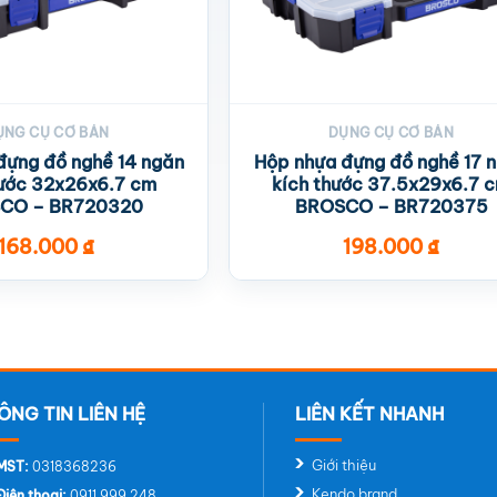
ỤNG CỤ CƠ BẢN
DỤNG CỤ CƠ BẢN
đựng đồ nghề 14 ngăn
Hộp nhựa đựng đồ nghề 17 
hước 32x26x6.7 cm
kích thước 37.5x29x6.7 
CO – BR720320
BROSCO – BR720375
168.000
₫
198.000
₫
Giới thiệu
MST:
0318368236
Kendo brand
Điện thoại:
0911 999 248