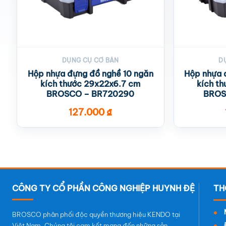
DỤNG CỤ CƠ BẢN
D
Hộp nhựa đựng đồ nghề 10 ngăn
Hộp nhựa 
kích thước 29x22x6.7 cm
kích t
BROSCO – BR720290
BROS
127.000
₫
CÔNG TY CỔ PHẦN CÔNG NGHIỆP HUYNH ĐỆ
BROSCO phân phối độc quyền thương hiệu KENDO tại
Việt Nam. Chúng tôi cam kết mang đến những sản