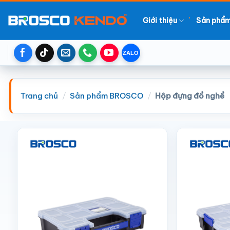
Chuyển
đến
Giới thiệu
Sản phẩ
nội
dung
Trang chủ
/
Sản phẩm BROSCO
/
Hộp đựng đồ nghề
Add to wishlist