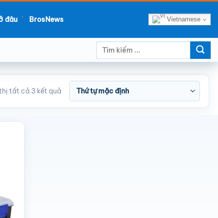
ở đâu
BrosNews
Vietnamese
Tìm
kiếm:
thị tất cả 3 kết quả
ishlist