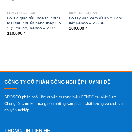
DỤNG CỤ CƠ BẢN
DỤNG CỤ CƠ BẢN
Bộ lục giác đầu hoa thị chữ L
Bộ tay vặn kèm đầu vít 9 chi
loại tiêu chuẩn bằng thép Cr-
tiết Kendo – 20236
V (9 cái/bộ) Kendo – 20741
100.000
₫
110.000
₫
CÔNG TY CỔ PHẦN CÔNG NGHIỆP HUYNH ĐỆ
BROSCO phân phối độc quyền thương hiệu KENDO tại Việt Nam.
Chúng tôi cam kết mang đến những sản phẩm chất lượng và dịch vụ
chuyên nghiệp.