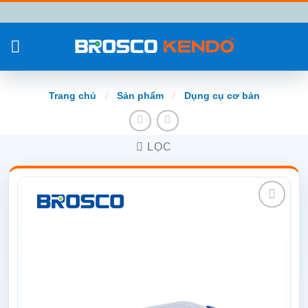
Chuyển
đến
nội
dung
Trang chủ
/
Sản phẩm
/
Dụng cụ cơ bản
LỌC
Add to
wishlist