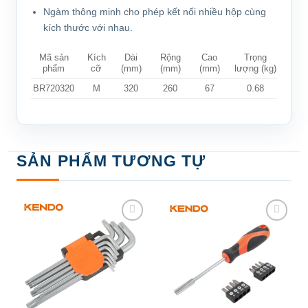
Ngàm thông minh cho phép kết nối nhiều hộp cùng
kích thước với nhau.
Mã sản
Kích
Dài
Rộng
Cao
Trọng
phẩm
cỡ
(mm)
(mm)
(mm)
lượng (kg)
BR720320
M
320
260
67
0.68
SẢN PHẨM TƯƠNG TỰ
Add to
Add to
wishlist
wishlist