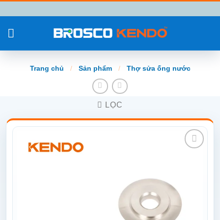
Chuyển
đến
nội
dung
Trang chủ
/
Sản phẩm
/
Thợ sửa ống nước
LỌC
Add to
wishlist