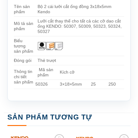
Tên sản
Bộ 2 cái lưỡi cắt ống đồng 3x18x5mm
phẩm
Kendo
Lưỡi cắt thay thế cho tất cả các cỡ dao cắt
Mô tả sản
ống KENDO: 50307, ​​50309, 50323, 50324,
phẩm
50327
Biểu
tượng
sản phẩm
Đóng gói
Thẻ trượt
Mã sản
Thông tin
Kích cỡ
phẩm
chi tiết
sản phẩm
50326
3×18×5mm
25
250
SẢN PHẨM TƯƠNG TỰ