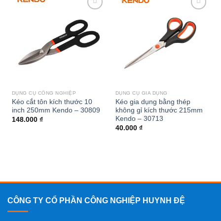
Add to
Add to
wishlist
wishlist
DỤNG CỤ CÔNG NGHIỆP
DỤNG CỤ GIA DỤNG
Kéo cắt tôn kích thước 10
Kéo gia dụng bằng thép
inch 250mm Kendo – 30809
không gỉ kích thước 215mm
Kendo – 30713
148.000
₫
40.000
₫
CÔNG TY CỔ PHẦN CÔNG NGHIỆP HUYNH ĐỆ