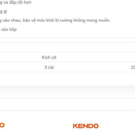
g va đập tốt hơn
g gỉ
lồng vào nhau, bảo vệ móc khỏi bị vướng không mong muốn
g vào hộp
Kích cỡ
3 cái
1