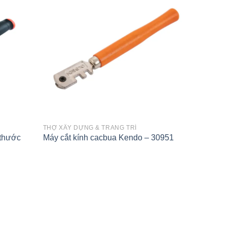
Add to
Add to
wishlist
wishlist
THỢ XÂY DỰNG & TRANG TRÍ
 thước
Máy cắt kính cacbua Kendo – 30951