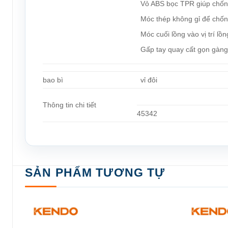
Vỏ ABS bọc TPR giúp chốn
Móc thép không gỉ để chốn
Móc cuối lồng vào vị trí 
Gấp tay quay cất gọn gàn
bao bì
vỉ đôi
Thông tin chi tiết
45342
SẢN PHẨM TƯƠNG TỰ