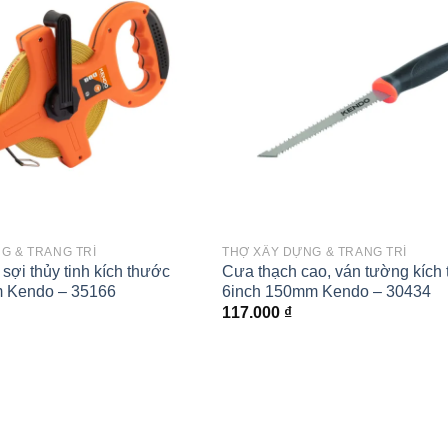
Add to
wishlist
G & TRANG TRÍ
THỢ XÂY DỰNG & TRANG TRÍ
sợi thủy tinh kích thước
Cưa thạch cao, ván tường kích
 Kendo – 35166
6inch 150mm Kendo – 30434
117.000
₫