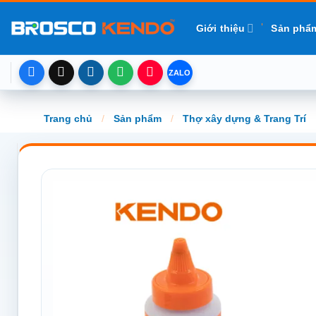
Chuyển
đến
Giới thiệu
Sản phẩ
nội
dung
Trang chủ
/
Sản phẩm
/
Thợ xây dựng & Trang Trí