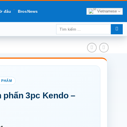
Vietnamese
ở đâu
BrosNews
Tìm
kiếm:
 phấn 3pc Kendo –