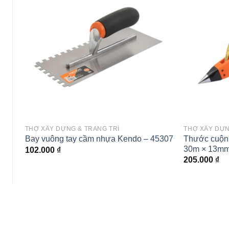
 to
Add to
ist
wishlist
THỢ XÂY DỰNG & TRANG TRÍ
THỢ XÂY DỰN
Thước cuộn 
01
Bay vuông tay cầm nhựa Kendo – 45307
30m × 13mm
102.000
₫
205.000
₫