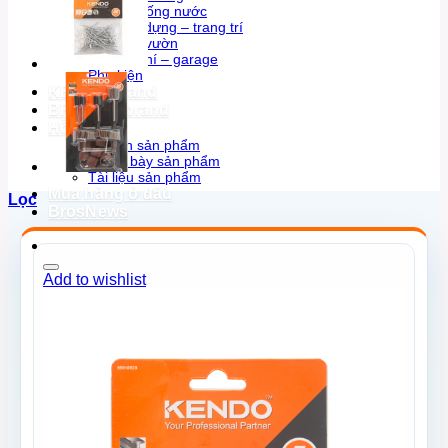
Thợ sửa ống nước
Thợ xây dựng – trang trí
Thợ làm vườn
Thợ cơ khí – garage
Phụ kiện
KENDO brand
BROSCO brand
Hỗ trợ
Tư vấn sản phẩm
Trưng bày sản phẩm
Tài liệu sản phẩm
Mua hàng ở đâu
Lọc
BrosNews
Add to wishlist