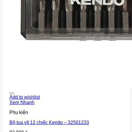
Add to wishlist
Xem Nhanh
Phụ kiện
Bộ tua vít 12 chiếc Kendo – 32501233