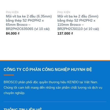
PHỤ KIỆN
PHỤ KIỆN
Mũi vít ba ke 2 đầu (6.35mm)
Mũi vít ba ke 2 đầu (5mm)
bằng thép S2 PH2PH2 x
bằng thép S2 PH2PH2 x
65mm Brosco –
110mm Brosco –
BR2PH2C635065 (vỉ 10 cái)
BR2PH2C50110 (vỉ 10 cái)
84.000
₫
137.000
₫
CÔNG TY CỔ PHẦN CÔNG NGHIỆP HUYNH ĐỆ
BROSCO phân phối độc quyền thương hiệu KENDO tại Việt Nam.
Chúng tôi cam kết mang đến những sản phẩm chất lượng và dịch vụ
chuyên nghiệp.