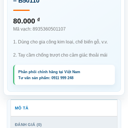
– B50110
80.000
₫
Mã vạch: 8935360501107
1
.
Dùng cho gia công
kim
loại
,
chế
biến
gỗ
,
v
.
v
.
2
.
Tay
cầm
chống
trượt
cho cảm giác
thoải
mái
MÔ TẢ
ĐÁNH GIÁ (0)