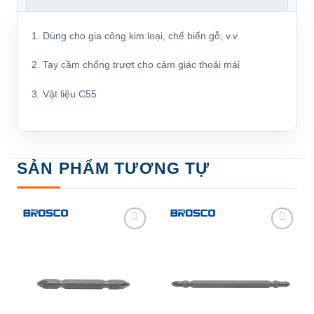
1
.
Dùng cho gia công
kim
loại
,
chế
biến
gỗ
,
v
.
v
.
2
.
Tay
cầm
chống
trượt
cho cảm giác
thoải
mái
3. Vật liệu C55
SẢN PHẨM TƯƠNG TỰ
Add to
Add to
wishlist
wishlist