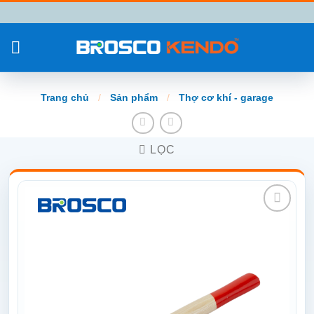
Chuyển
đến
nội
dung
Trang chủ
/
Sản phẩm
/
Thợ cơ khí - garage
LỌC
Add to
wishlist