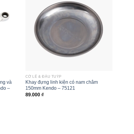
Add to
Add to
wishlist
wishlist
CỜ LÊ & ĐẦU TUÝP
DỤNG C
ộng và
Khay đựng linh kiện có nam châm
Bộ cờ 
ndo –
150mm Kendo – 75121
Cr-V 1
89.000
₫
765.0