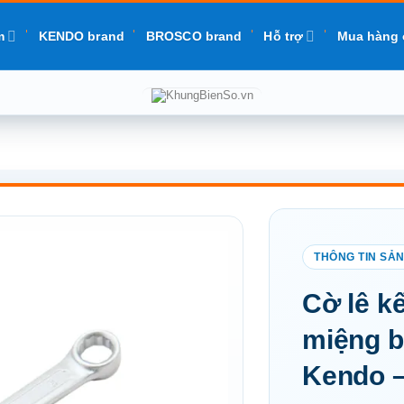
m
KENDO brand
BROSCO brand
Hỗ trợ
Mua hàng 
Add to
Cờ lê k
wishlist
miệng b
Kendo –