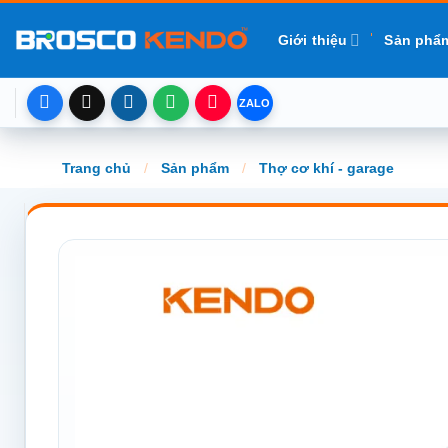
Chuyển
đến
Giới thiệu
Sản phẩ
nội
dung
Trang chủ
/
Sản phẩm
/
Thợ cơ khí - garage