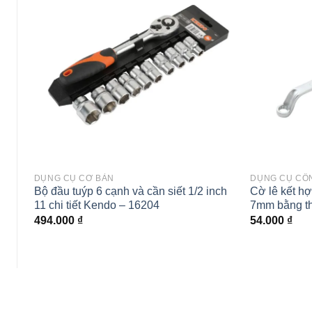
Add to
wishlist
DỤNG CỤ CƠ BẢN
DỤNG CỤ CÔ
Bộ đầu tuýp 6 cạnh và cần siết 1/2 inch
Cờ lê kết hợ
11 chi tiết Kendo – 16204
7mm bằng t
494.000
₫
54.000
₫