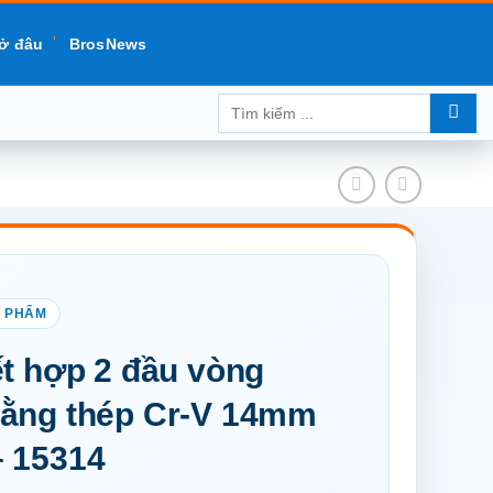
ở đâu
BrosNews
Tìm
kiếm:
ết hợp 2 đầu vòng
ằng thép Cr-V 14mm
 15314