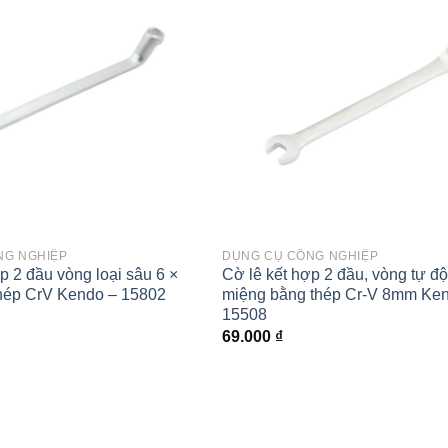
Add to
wishlist
NG NGHIỆP
DỤNG CỤ CÔNG NGHIỆP
p 2 đầu vòng loại sâu 6 ×
Cờ lê kết hợp 2 đầu, vòng tự đ
hép CrV Kendo – 15802
miệng bằng thép Cr-V 8mm Ke
15508
69.000
₫