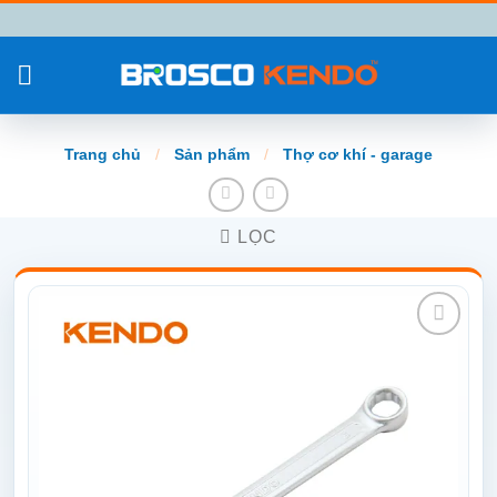
Chuyển
đến
nội
dung
Trang chủ
/
Sản phẩm
/
Thợ cơ khí - garage
LỌC
Add to
wishlist