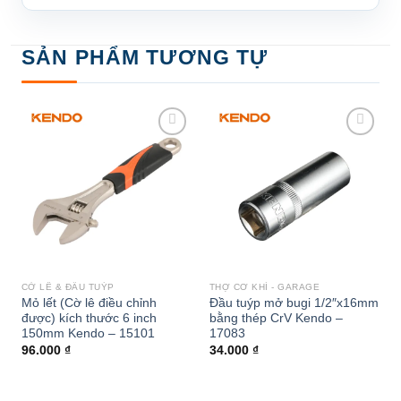
SẢN PHẨM TƯƠNG TỰ
Add to
Add to
wishlist
wishlist
CỜ LÊ & ĐẦU TUÝP
THỢ CƠ KHÍ - GARAGE
Mỏ lết (Cờ lê điều chỉnh
Đầu tuýp mở bugi 1/2″x16mm
được) kích thước 6 inch
bằng thép CrV Kendo –
150mm Kendo – 15101
17083
96.000
₫
34.000
₫