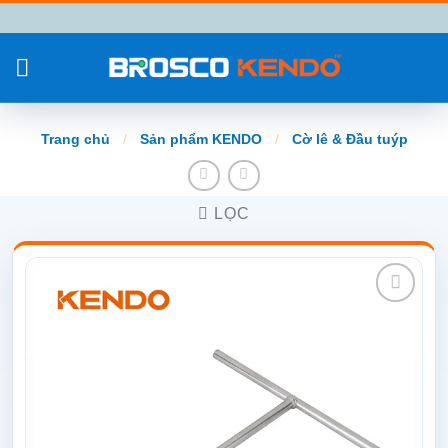
Chuyển
đến
nội
dung
Trang chủ
/
Sản phẩm KENDO
/
Cờ lê & Đầu tuýp
LỌC
Add to
wishlist