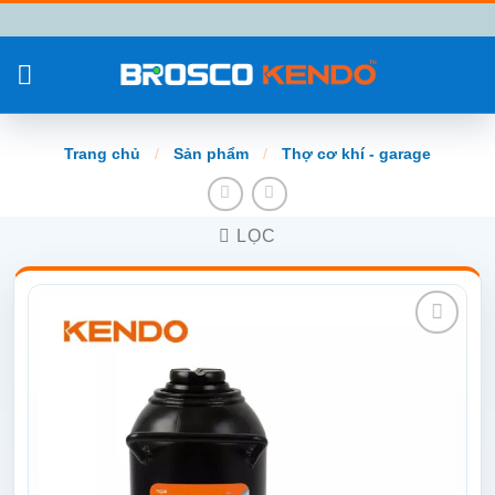
Chuyển
đến
nội
dung
Trang chủ
/
Sản phẩm
/
Thợ cơ khí - garage
LỌC
Add to
wishlist