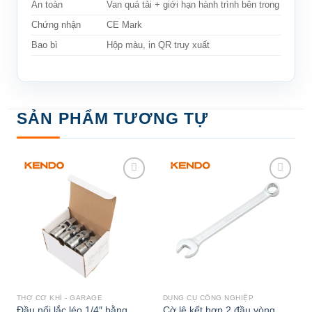
An toàn
Van quá tải +
giới hạn hành trình bên trong
Chứng nhận
CE Mark
Bao bì
Hộp màu, in QR truy xuất
SẢN PHẨM TƯƠNG TỰ
Add to
Add to
wishlist
wishlist
THỢ CƠ KHÍ - GARAGE
DỤNG CỤ CÔNG NGHIỆP
Đầu nối lắc léo 1/4″ bằng
Cờ lê kết hợp 2 đầu vòng