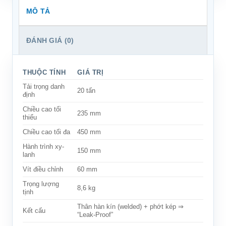
MÔ TẢ
ĐÁNH GIÁ (0)
THUỘC TÍNH
GIÁ TRỊ
Tải trọng danh
20 tấn
định
Chiều cao tối
235 mm
thiểu
Chiều cao tối đa
450 mm
Hành trình xy-
150 mm
lanh
Vít điều chỉnh
60 mm
Trọng lượng
8,6 kg
tịnh
Thân
hàn kín
(welded) + phớt kép ⇒
Kết cấu
“Leak-Proof”