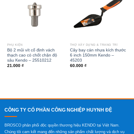
wishlist
wishlist
PHỤ KIỆN
THỢ XÂY DỰNG & TRANG TRÍ
Bộ 2 mũi vít cố định vách
Cây bay cán nhựa kích thước
thạch cao có chốt chặn độ
6 inch 150mm Kendo –
sâu Kendo – 25510212
45203
21.000
₫
60.000
₫
CÔNG TY CỔ PHẦN CÔNG NGHIỆP HUYNH ĐỆ
BROSCO phân phối độc quyền thương hiệu KENDO tại Việt Nam.
Chúng tôi cam kết mang đến những sản phẩm chất lượng và dịch vụ