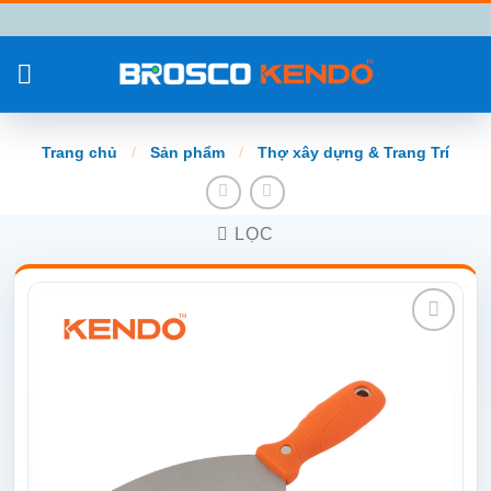
Chuyển
đến
nội
dung
Trang chủ
/
Sản phẩm
/
Thợ xây dựng & Trang Trí
LỌC
Add to
wishlist