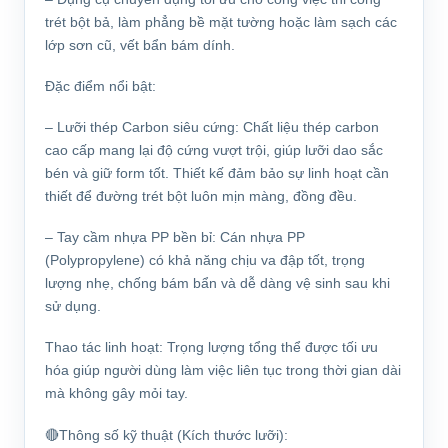
trét bột bả, làm phẳng bề mặt tường hoặc làm sạch các
lớp sơn cũ, vết bẩn bám dính.
Đặc điểm nổi bật:
– Lưỡi thép Carbon siêu cứng: Chất liệu thép carbon
cao cấp mang lại độ cứng vượt trội, giúp lưỡi dao sắc
bén và giữ form tốt. Thiết kế đảm bảo sự linh hoạt cần
thiết để đường trét bột luôn mịn màng, đồng đều.
– Tay cầm nhựa PP bền bỉ: Cán nhựa PP
(Polypropylene) có khả năng chịu va đập tốt, trọng
lượng nhẹ, chống bám bẩn và dễ dàng vệ sinh sau khi
sử dụng.
Thao tác linh hoạt: Trọng lượng tổng thể được tối ưu
hóa giúp người dùng làm việc liên tục trong thời gian dài
mà không gây mỏi tay.
🔴Thông số kỹ thuật (Kích thước lưỡi):